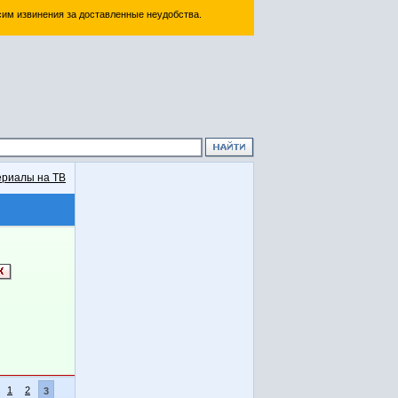
им извинения за доставленные неудобства.
риалы на ТВ
1
2
3