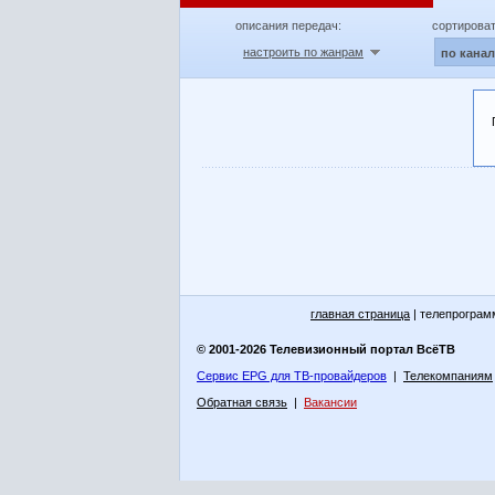
описания передач:
сортироват
настроить по жанрам
по кана
главная страница
| телепрограм
© 2001-2026 Телевизионный портал ВсёТВ
Сервис EPG для ТВ-провайдеров
|
Телекомпаниям
Обратная связь
|
Вакансии