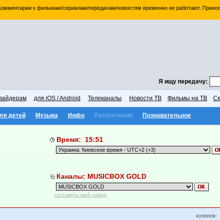
 Комментарии к фильмам/сериалам/передачам/новостям временно не работают. Принос
Я ищу передачу:
вайдерам
для iOS / Android
Телеканалы
Новости ТВ
Фильмы на ТВ
Се
ля детей
Музыка
Инфо
Развлечения
Познавательное
Время: 15:51
Каналы: MUSICBOX GOLD
составить свой набор
колонок: