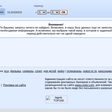
ь:
период:
по времени
лам
с
до
Внимание!
По Вашему запросу ничего не найдено. Возможно, в нашу базу данных еще не занесен
необходимая информация. А возможно, вы выбрали такой жанр, в котором в заданный
период действительно нет ни одной передачи
ма:
вся
,
фильмы
,
сериалы
,
спорт
,
для детей
,
инфо
|
телеканалы
,
новости тв
,
киноэнцик
Администрация сайта не несет ответственности за 
содержание рекламных баннеров и объявлений. Ча
|
Реклама на сайте
размещенной на сайте
www.vsetv.com
, для коммер
каком бы то ни было виде без письменного разреш