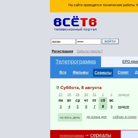
На сайте проводятся технические работы.
Регистрация
Забыли пароль?
Телепрограмма
EPG про
Все
Фильмы
Спорт
Д
Сериалы
Суббота, 8 августа
27
28
29
30
31
1
2
неделя
пн
вт
ср
чт
пт
сб
вс
8
3
4
5
6
7
9
неделя
до конца дня
сейчас и скоро
на весь день
сериалы
телепрограмма