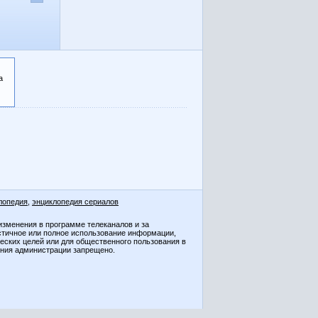
а
лопедия
,
энциклопедия сериалов
изменения в программе телеканалов и за
стичное или полное использование информации,
ческих целей или для общественного пользования в
ения администрации запрещено.