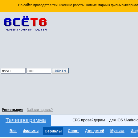
На сайте проводятся технические работы. Комментарии к фильмам/сериал
Регистрация
Забыли пароль?
Телепрограмма
EPG провайдерам
для iOS / Androi
Все
Фильмы
Спорт
Для детей
Музыка
Ин
Сериалы