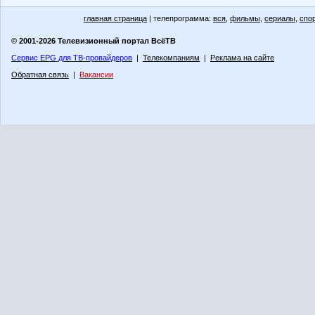
главная страница
| телепрограмма:
вся
,
фильмы
,
сериалы
,
спо
© 2001-2026 Телевизионный портал ВсёТВ
Сервис EPG для ТВ-провайдеров
|
Телекомпаниям
|
Реклама на сайте
Обратная связь
|
Вакансии