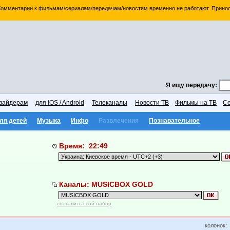
 Комментарии к фильмам/сериалам/передачам/новостям временно не работают. Принос
Я ищу передачу:
вайдерам
для iOS / Android
Телеканалы
Новости ТВ
Фильмы на ТВ
Се
ля детей
Музыка
Инфо
Развлечения
Познавательное
Время: 22:49
Каналы: MUSICBOX GOLD
составить свой набор
колонок: