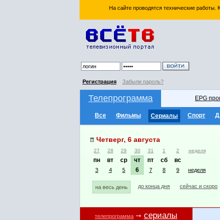
На сайте проводятся технические работы.
Регистрация
Забыли пароль?
Телепрограмма
EPG про
Все
Фильмы
Спорт
Д
Сериалы
Четверг, 6 августа
27
28
29
30
31
1
2
неделя
пн
вт
ср
чт
пт
сб
вс
6
3
4
5
7
8
9
неделя
до конца дня
сейчас и скоро
на весь день
сериалы
телепрограмма