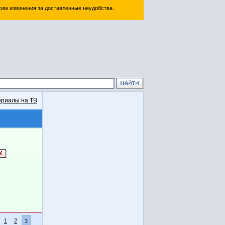
им извинения за доставленные неудобства.
риалы на ТВ
1
2
3