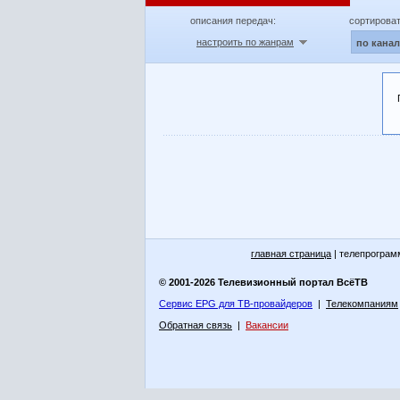
описания передач:
сортироват
настроить по жанрам
по кана
главная страница
| телепрограм
© 2001-2026 Телевизионный портал ВсёТВ
Сервис EPG для ТВ-провайдеров
|
Телекомпаниям
Обратная связь
|
Вакансии