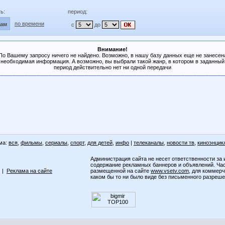
ь:
период:
по времени
лам
с
до
Внимание!
По Вашему запросу ничего не найдено. Возможно, в нашу базу данных еще не занесен
необходимая информация. А возможно, вы выбрали такой жанр, в котором в заданный
период действительно нет ни одной передачи
ма:
вся
,
фильмы
,
сериалы
,
спорт
,
для детей
,
инфо
|
телеканалы
,
новости тв
,
киноэнцик
Администрация сайта не несет ответственности за 
содержание рекламных баннеров и объявлений. Ча
|
Реклама на сайте
размещенной на сайте
www.vsetv.com
, для коммер
каком бы то ни было виде без письменного разреш