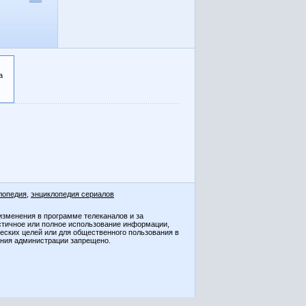
а
лопедия
,
энциклопедия сериалов
изменения в программе телеканалов и за
стичное или полное использование информации,
ческих целей или для общественного пользования в
ения администрации запрещено.