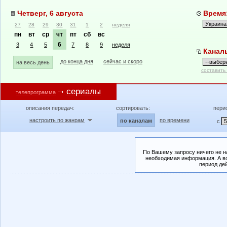
Четверг, 6 августа
Время:
27
28
29
30
31
1
2
неделя
пн
вт
ср
чт
пт
сб
вс
6
3
4
5
7
8
9
неделя
Канал
до конца дня
сейчас и скоро
на весь день
составить
сериалы
телепрограмма
описания передач:
сортировать:
пери
настроить по жанрам
по времени
по каналам
с
По Вашему запросу ничего не н
необходимая информация. А во
период де