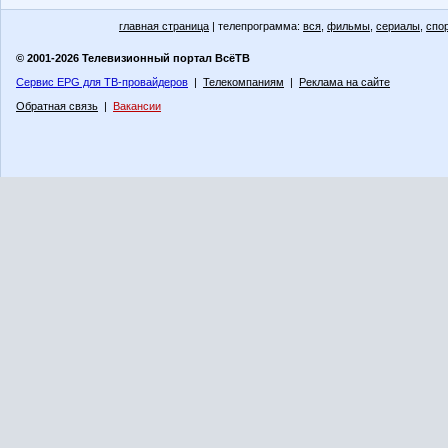
главная страница
| телепрограмма:
вся
,
фильмы
,
сериалы
,
спо
© 2001-2026 Телевизионный портал ВсёТВ
Сервис EPG для ТВ-провайдеров
|
Телекомпаниям
|
Реклама на сайте
Обратная связь
|
Вакансии