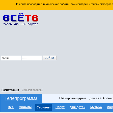
На сайте проводятся технические работы. Комментарии к фильмам/сериал
Регистрация
Забыли пароль?
Телепрограмма
EPG провайдерам
для iOS / Androi
Все
Фильмы
Спорт
Для детей
Музыка
Ин
Сериалы