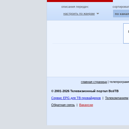
описания передач:
сортироват
настроить по жанрам
по кана
главная страница
| телепрограм
© 2001-2026 Телевизионный портал ВсёТВ
Сервис EPG для ТВ-провайдеров
|
Телекомпаниям
Обратная связь
|
Вакансии