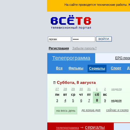
На сайте проводятся технические работы.
Регистрация
Забыли пароль?
Телепрограмма
EPG про
Все
Фильмы
Спорт
Д
Сериалы
Суббота, 8 августа
27
28
29
30
31
1
2
неделя
пн
вт
ср
чт
пт
сб
вс
8
3
4
5
6
7
9
неделя
до конца дня
сейчас и скоро
на весь день
сериалы
телепрограмма