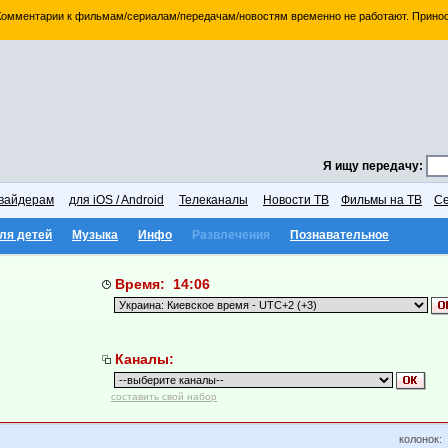
 Комментарии к фильмам/сериалам/передачам/новостям временно не работают. Принос
Я ищу передачу:
вайдерам
для iOS / Android
Телеканалы
Новости ТВ
Фильмы на ТВ
Се
ля детей
Музыка
Инфо
Развлечения
Познавательное
Время: 14:06
Каналы:
составить свой набор
колонок: