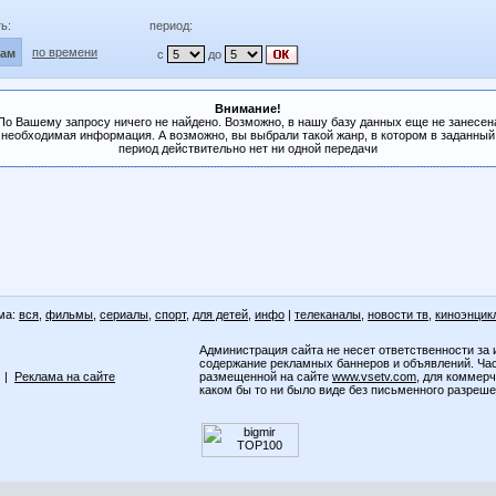
ь:
период:
по времени
лам
с
до
Внимание!
По Вашему запросу ничего не найдено. Возможно, в нашу базу данных еще не занесен
необходимая информация. А возможно, вы выбрали такой жанр, в котором в заданный
период действительно нет ни одной передачи
ма:
вся
,
фильмы
,
сериалы
,
спорт
,
для детей
,
инфо
|
телеканалы
,
новости тв
,
киноэнцик
Администрация сайта не несет ответственности за 
содержание рекламных баннеров и объявлений. Ча
|
Реклама на сайте
размещенной на сайте
www.vsetv.com
, для коммер
каком бы то ни было виде без письменного разреш