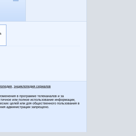
а
лопедия
,
энциклопедия сериалов
изменения в программе телеканалов и за
стичное или полное использование информации,
ческих целей или для общественного пользования в
ения администрации запрещено.