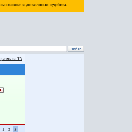
им извинения за доставленные неудобства.
риалы на ТВ
1
2
3