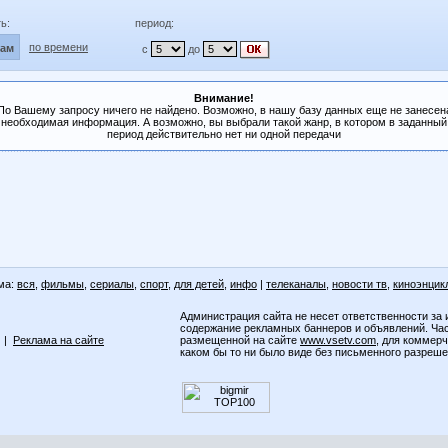
ь:
период:
по времени
лам
с
до
Внимание!
По Вашему запросу ничего не найдено. Возможно, в нашу базу данных еще не занесен
необходимая информация. А возможно, вы выбрали такой жанр, в котором в заданный
период действительно нет ни одной передачи
ма:
вся
,
фильмы
,
сериалы
,
спорт
,
для детей
,
инфо
|
телеканалы
,
новости тв
,
киноэнцик
Администрация сайта не несет ответственности за 
содержание рекламных баннеров и объявлений. Ча
|
Реклама на сайте
размещенной на сайте
www.vsetv.com
, для коммер
каком бы то ни было виде без письменного разреш