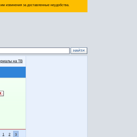
им извинения за доставленные неудобства.
риалы на ТВ
1
2
3