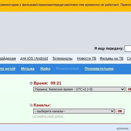
 Комментарии к фильмам/сериалам/передачам/новостям временно не работают. Принос
Я ищу передачу:
вайдерам
для iOS / Android
Телеканалы
Новости ТВ
Фильмы на ТВ
Се
ля детей
Музыка
Инфо
Развлечения
Познавательное
Время: 09:21
Каналы:
составить свой набор
колонок: