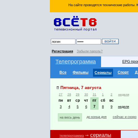
На сайте проводятся технические работы.
Регистрация
Забыли пароль?
Телепрограмма
EPG про
Все
Фильмы
Спорт
Д
Сериалы
Пятница, 7 августа
27
28
29
30
31
1
2
неделя
пн
вт
ср
чт
пт
сб
вс
7
3
4
5
6
8
9
неделя
до конца дня
сейчас и скоро
на весь день
сериалы
телепрограмма