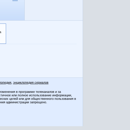
а
лопедия
,
энциклопедия сериалов
изменения в программе телеканалов и за
стичное или полное использование информации,
ческих целей или для общественного пользования в
ения администрации запрещено.