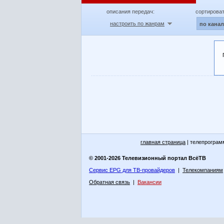
описания передач:
сортироват
настроить по жанрам
по кана
главная страница
| телепрограм
© 2001-2026 Телевизионный портал ВсёТВ
Сервис EPG для ТВ-провайдеров
|
Телекомпаниям
Обратная связь
|
Вакансии