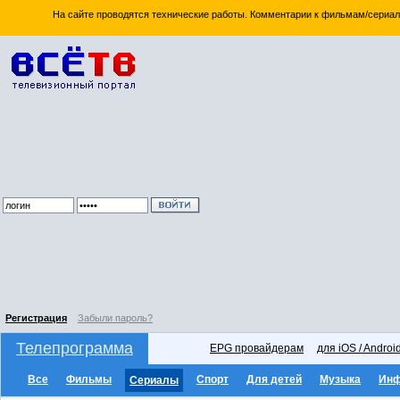
На сайте проводятся технические работы. Комментарии к фильмам/сериал
Регистрация
Забыли пароль?
Телепрограмма
EPG провайдерам
для iOS / Androi
Все
Фильмы
Спорт
Для детей
Музыка
Ин
Сериалы