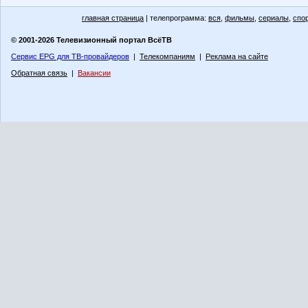
главная страница
| телепрограмма:
вся
,
фильмы
,
сериалы
,
спо
© 2001-2026 Телевизионный портал ВсёТВ
Сервис EPG для ТВ-провайдеров
|
Телекомпаниям
|
Реклама на сайте
Обратная связь
|
Вакансии