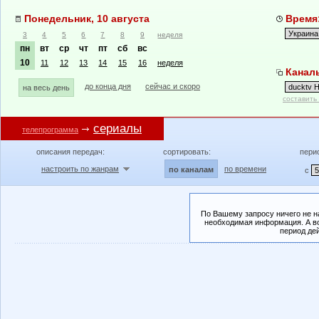
Понедельник, 10 августа
Время:
3
4
5
6
7
8
9
неделя
пн
вт
ср
чт
пт
сб
вс
10
11
12
13
14
15
16
неделя
Каналы
до конца дня
сейчас и скоро
на весь день
составить
сериалы
телепрограмма
описания передач:
сортировать:
пери
настроить по жанрам
по времени
по каналам
с
По Вашему запросу ничего не н
необходимая информация. А во
период де