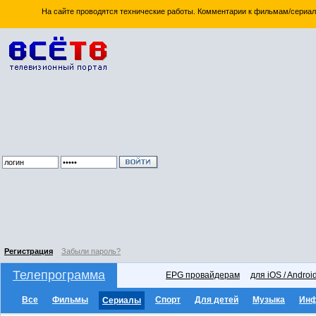
На сайте проводятся технические работы. Комментарии к фильмам/сериал
Регистрация
Забыли пароль?
Телепрограмма
EPG провайдерам
для iOS / Androi
Все
Фильмы
Спорт
Для детей
Музыка
Ин
Сериалы