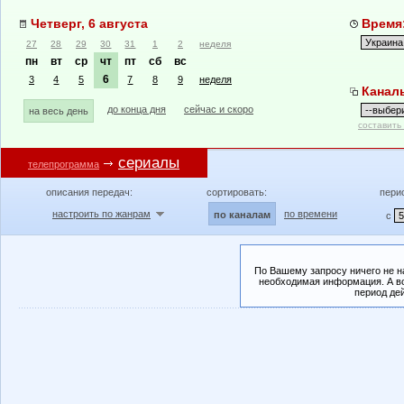
Четверг, 6 августа
Время:
27
28
29
30
31
1
2
неделя
пн
вт
ср
чт
пт
сб
вс
6
3
4
5
7
8
9
неделя
Канал
до конца дня
сейчас и скоро
на весь день
составить
сериалы
телепрограмма
описания передач:
сортировать:
пери
настроить по жанрам
по времени
по каналам
с
По Вашему запросу ничего не н
необходимая информация. А во
период де