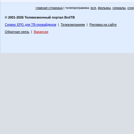
главная страница
| телепрограмма:
вся
,
фильмы
,
сериалы
,
спо
© 2001-2026 Телевизионный портал ВсёТВ
Сервис EPG для ТВ-провайдеров
|
Телекомпаниям
|
Реклама на сайте
Обратная связь
|
Вакансии