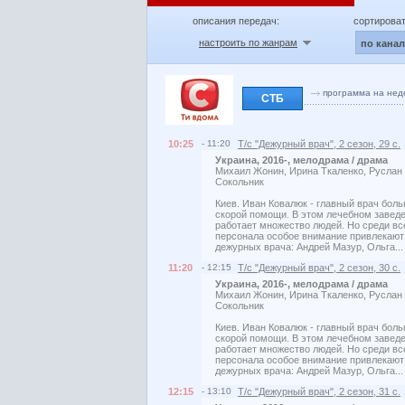
описания передач:
сортироват
настроить по жанрам
по кана
программа на нед
СТБ
10:25
- 11:20
Т/с "Дежурный врач", 2 сезон, 29 с.
Украина, 2016-, мелодрама / драма
Михаил Жонин, Ирина Ткаленко, Руслан
Сокольник
Киев. Иван Ковалюк - главный врач бол
скорой помощи. В этом лечебном завед
работает множество людей. Но среди вс
персонала особое внимание привлекают
дежурных врача: Андрей Мазур, Ольга..
11:20
- 12:15
Т/с "Дежурный врач", 2 сезон, 30 с.
Украина, 2016-, мелодрама / драма
Михаил Жонин, Ирина Ткаленко, Руслан
Сокольник
Киев. Иван Ковалюк - главный врач бол
скорой помощи. В этом лечебном завед
работает множество людей. Но среди вс
персонала особое внимание привлекают
дежурных врача: Андрей Мазур, Ольга..
12:15
- 13:10
Т/с "Дежурный врач", 2 сезон, 31 с.