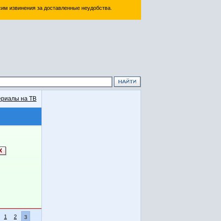
им извинения за доставленные неудобства.
риалы на ТВ
1
2
3