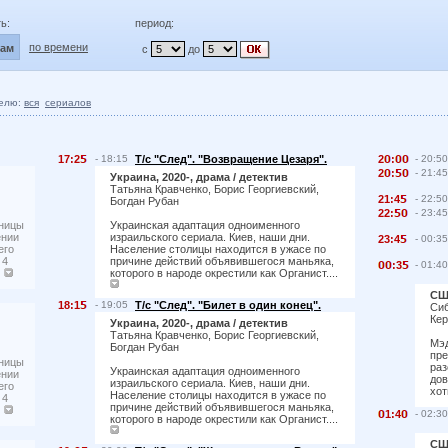
ь:
период:
по времени
лам
с
до
елю:
вся
сериалов
17:2
- 18:15
Т/с "След". "Возвращение Цезаря".
2
:
- 20:50
2
:
- 21:45
Украина, 2020-, драма / детектив
Татьяна Кравченко, Борис Георгиевский,
21:4
- 22:50
Богдан Рубан
22:
- 23:45
ьницы
Украинская адаптация одноименного
ении
израильского сериала. Киев, наши дни.
23:4
- 00:35
его
Население столицы находится в ужасе по
 4
причине действий объявившегося маньяка,
:3
- 01:40
.
которого в народе окрестили как Органист....
США
18:1
- 19:05
Т/с "След". "Билет в один конец".
Сиб
Кер
Украина, 2020-, драма / детектив
Татьяна Кравченко, Борис Георгиевский,
Мэд
Богдан Рубан
пре
ьницы
раз
Украинская адаптация одноименного
ении
дов
израильского сериала. Киев, наши дни.
его
хот
Население столицы находится в ужасе по
 4
причине действий объявившегося маньяка,
.
1:4
- 02:30
которого в народе окрестили как Органист....
США