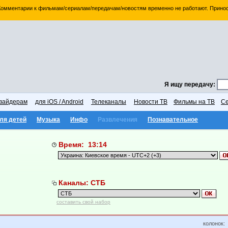
 Комментарии к фильмам/сериалам/передачам/новостям временно не работают. Принос
Я ищу передачу:
вайдерам
для iOS / Android
Телеканалы
Новости ТВ
Фильмы на ТВ
Се
ля детей
Музыка
Инфо
Развлечения
Познавательное
Время: 13:14
Каналы: СТБ
составить свой набор
колонок: