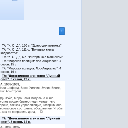
1
Т/с "К. О. Д.", 180 с. "Донор для потомка".
Т/с "К. О. Д.", 111 с. "Большая книга
колдовства".
Т/с "К. О. Д.", 6 с. "Интервью с маньяком".
Т/с "Морская полиция: Лос-Анджелес", 4
сезон, 15 с.
Т/с "Морская полиция: Лос-Анджелес", 4
сезон, 16 с.
Т/с "Детективное агентство "Лунный
свет", 3 сезон, 13 с.
, 1985-1989,
илл Шеферд, Брюс Уиллис, Эллис Бисли,
тис Армстронг
ди Хэйс, в прошлом модель, а ныне -
успевающая бизнес-леди, узнает, что
орена, так как управляющие, которым она
ерила свое состояние, обокрали ее. Чтобы
ь как-то поправить дела,...
Т/с "Детективное агентство "Лунный
свет", 3 сезон, 14 с.
, 1985-1989,