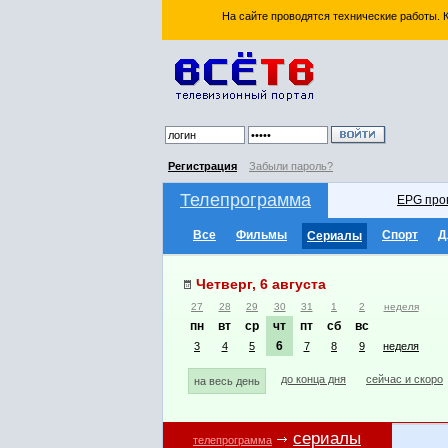
На сайте проводятся технические работы.
Регистрация
Забыли пароль?
Телепрограмма
EPG про
Все
Фильмы
Спорт
Д
Сериалы
Четверг, 6 августа
27
28
29
30
31
1
2
неделя
пн
вт
ср
чт
пт
сб
вс
6
3
4
5
7
8
9
неделя
до конца дня
сейчас и скоро
на весь день
сериалы
телепрограмма