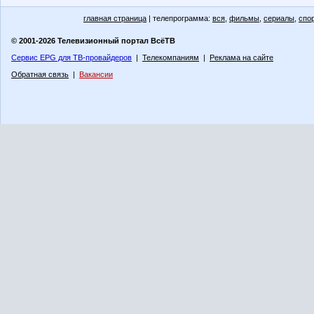
главная страница
| телепрограмма:
вся
,
фильмы
,
сериалы
,
спо
© 2001-2026 Телевизионный портал ВсёТВ
Сервис EPG для ТВ-провайдеров
|
Телекомпаниям
|
Реклама на сайте
Обратная связь
|
Вакансии