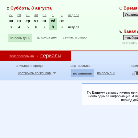
Суббота, 8 августа
Время:
27
28
29
30
31
1
2
неделя
пн
вт
ср
чт
пт
сб
вс
8
3
4
5
6
7
9
неделя
Канал
до конца дня
сейчас и скоро
на весь день
составить
сериалы
телепрограмма
описания передач:
сортировать:
пери
настроить по жанрам
по времени
по каналам
с
По Вашему запросу ничего не н
необходимая информация. А во
период де