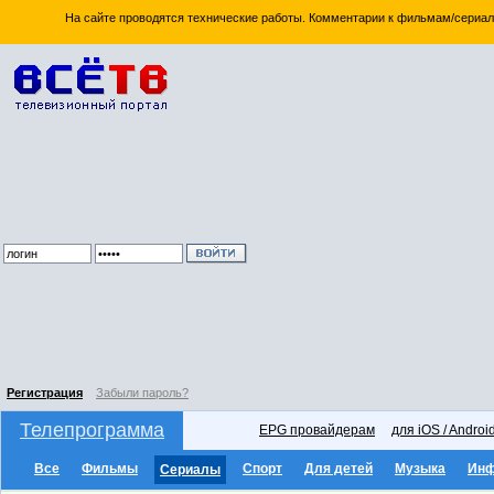
На сайте проводятся технические работы. Комментарии к фильмам/сериал
Регистрация
Забыли пароль?
Телепрограмма
EPG провайдерам
для iOS / Androi
Все
Фильмы
Спорт
Для детей
Музыка
Ин
Сериалы