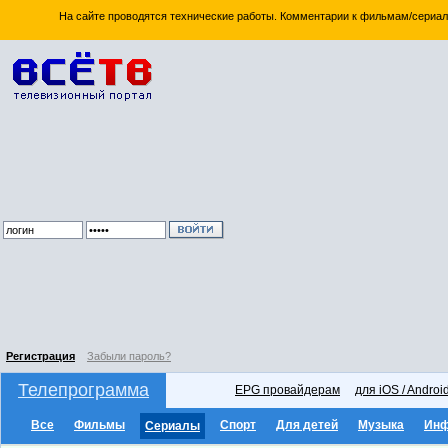
На сайте проводятся технические работы. Комментарии к фильмам/сериал
Регистрация
Забыли пароль?
Телепрограмма
EPG провайдерам
для iOS / Androi
Все
Фильмы
Спорт
Для детей
Музыка
Ин
Сериалы