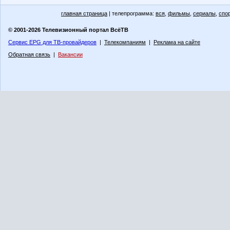
главная страница
| телепрограмма:
вся
,
фильмы
,
сериалы
,
спо
© 2001-2026 Телевизионный портал ВсёТВ
Сервис EPG для ТВ-провайдеров
|
Телекомпаниям
|
Реклама на сайте
Обратная связь
|
Вакансии