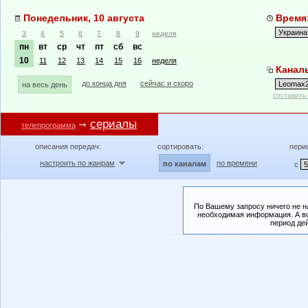
Понедельник, 10 августа
Время:
3
4
5
6
7
8
9
неделя
пн
вт
ср
чт
пт
сб
вс
10
11
12
13
14
15
16
неделя
Канал
до конца дня
сейчас и скоро
на весь день
составить
сериалы
телепрограмма
описания передач:
сортировать:
пери
настроить по жанрам
по времени
по каналам
с
По Вашему запросу ничего не н
необходимая информация. А во
период де