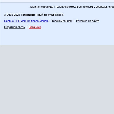
главная страница
| телепрограмма:
вся
,
фильмы
,
сериалы
,
спо
© 2001-2026 Телевизионный портал ВсёТВ
Сервис EPG для ТВ-провайдеров
|
Телекомпаниям
|
Реклама на сайте
Обратная связь
|
Вакансии