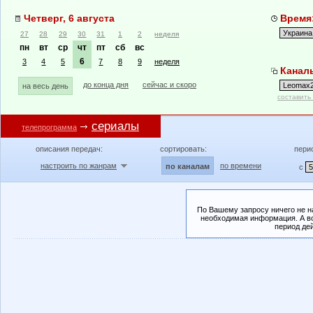
Четверг, 6 августа
Время:
27
28
29
30
31
1
2
неделя
пн
вт
ср
чт
пт
сб
вс
6
3
4
5
7
8
9
неделя
Канал
до конца дня
сейчас и скоро
на весь день
составить
сериалы
телепрограмма
описания передач:
сортировать:
пери
настроить по жанрам
по времени
по каналам
с
По Вашему запросу ничего не н
необходимая информация. А во
период де