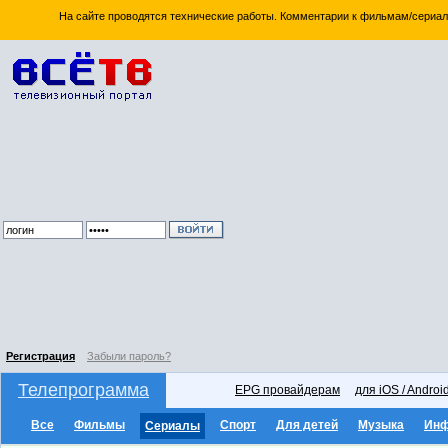
На сайте проводятся технические работы. Комментарии к фильмам/сериал
Регистрация
Забыли пароль?
Телепрограмма
EPG провайдерам
для iOS / Androi
Все
Фильмы
Спорт
Для детей
Музыка
Ин
Сериалы