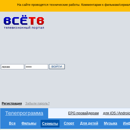
На сайте проводятся технические работы. Комментарии к фильмам/сериал
Регистрация
Забыли пароль?
Телепрограмма
EPG провайдерам
для iOS / Androi
Все
Фильмы
Спорт
Для детей
Музыка
Ин
Сериалы