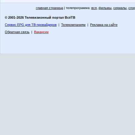
главная страница
| телепрограмма:
вся
,
фильмы
,
сериалы
,
спо
© 2001-2026 Телевизионный портал ВсёТВ
Сервис EPG для ТВ-провайдеров
|
Телекомпаниям
|
Реклама на сайте
Обратная связь
|
Вакансии