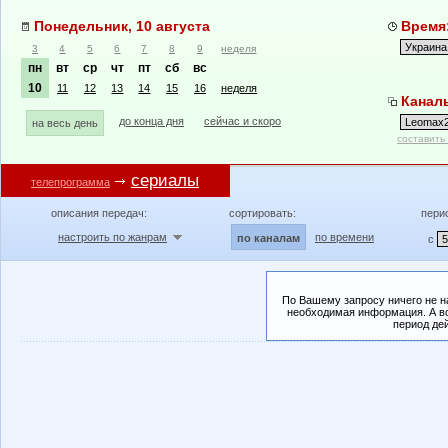
Понедельник, 10 августа
Время:
3
4
5
6
7
8
9
неделя
пн
вт
ср
чт
пт
сб
вс
10
11
12
13
14
15
16
неделя
Канал
до конца дня
сейчас и скоро
на весь день
составить
сериалы
телепрограмма
описания передач:
сортировать:
пери
настроить по жанрам
по времени
по каналам
с
По Вашему запросу ничего не н
необходимая информация. А во
период де