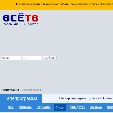
На сайте проводятся технические работы. Комментарии к фильмам/сериал
Регистрация
Забыли пароль?
Телепрограмма
EPG провайдерам
для iOS / Androi
Все
Фильмы
Сериалы
Для детей
Музыка
Ин
Спорт