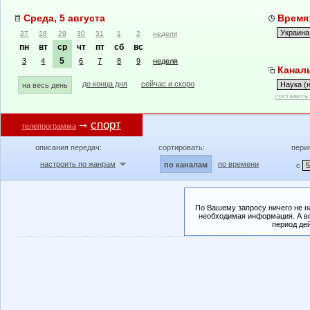
Среда, 5 августа
Время:
27
28
29
30
31
1
2
неделя
пн
вт
ср
чт
пт
сб
вс
5
3
4
6
7
8
9
неделя
Каналы
до конца дня
сейчас и скоро
на весь день
составить
спорт
телепрограмма
описания передач:
сортировать:
пери
настроить по жанрам
по времени
по каналам
с
По Вашему запросу ничего не н
необходимая информация. А во
период де