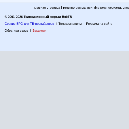
главная страница
| телепрограмма:
вся
,
фильмы
,
сериалы
,
спо
© 2001-2026 Телевизионный портал ВсёТВ
Сервис EPG для ТВ-провайдеров
|
Телекомпаниям
|
Реклама на сайте
Обратная связь
|
Вакансии