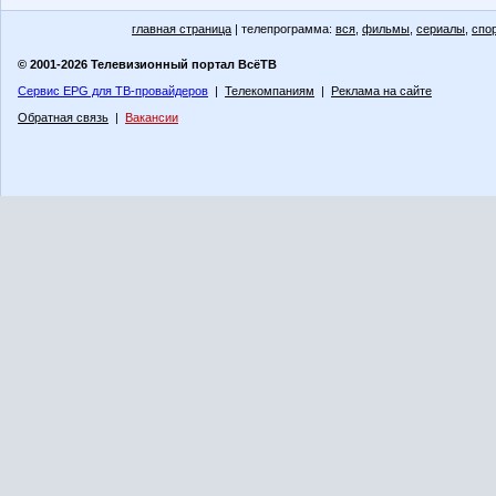
главная страница
| телепрограмма:
вся
,
фильмы
,
сериалы
,
спо
© 2001-2026 Телевизионный портал ВсёТВ
Сервис EPG для ТВ-провайдеров
|
Телекомпаниям
|
Реклама на сайте
Обратная связь
|
Вакансии