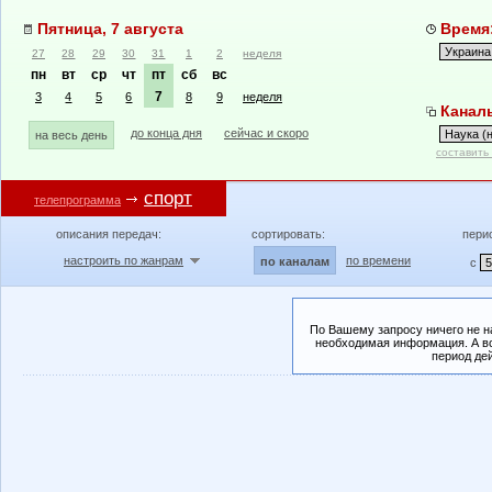
Пятница, 7 августа
Время:
27
28
29
30
31
1
2
неделя
пн
вт
ср
чт
пт
сб
вс
7
3
4
5
6
8
9
неделя
Каналы
до конца дня
сейчас и скоро
на весь день
составить
спорт
телепрограмма
описания передач:
сортировать:
пери
настроить по жанрам
по времени
по каналам
с
По Вашему запросу ничего не н
необходимая информация. А во
период де