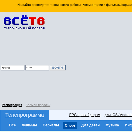
На сайте проводятся технические работы. Комментарии к фильмам/сериал
Регистрация
Забыли пароль?
Телепрограмма
EPG провайдерам
для iOS / Androi
Все
Фильмы
Сериалы
Для детей
Музыка
Ин
Спорт