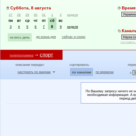
Суббота, 8 августа
Время:
27
28
29
30
31
1
2
неделя
пн
вт
ср
чт
пт
сб
вс
8
3
4
5
6
7
9
неделя
Каналы
до конца дня
сейчас и скоро
на весь день
составить
спорт
телепрограмма
описания передач:
сортировать:
пери
настроить по жанрам
по времени
по каналам
с
По Вашему запросу ничего не н
необходимая информация. А во
период де