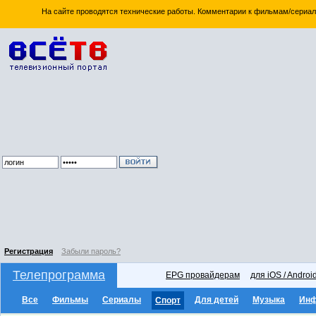
На сайте проводятся технические работы. Комментарии к фильмам/сериал
Регистрация
Забыли пароль?
Телепрограмма
EPG провайдерам
для iOS / Androi
Все
Фильмы
Сериалы
Для детей
Музыка
Ин
Спорт