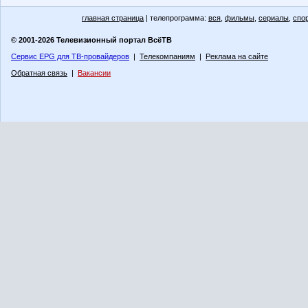
главная страница
| телепрограмма:
вся
,
фильмы
,
сериалы
,
спо
© 2001-2026 Телевизионный портал ВсёТВ
Сервис EPG для ТВ-провайдеров
|
Телекомпаниям
|
Реклама на сайте
Обратная связь
|
Вакансии