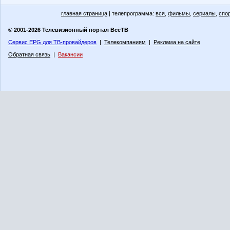
главная страница
| телепрограмма:
вся
,
фильмы
,
сериалы
,
спо
© 2001-2026 Телевизионный портал ВсёТВ
Сервис EPG для ТВ-провайдеров
|
Телекомпаниям
|
Реклама на сайте
Обратная связь
|
Вакансии