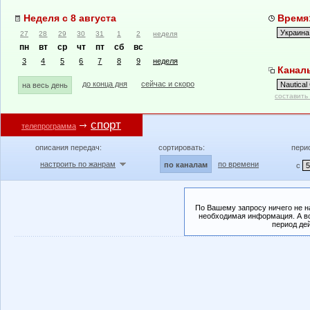
Неделя с 8 августа
Время:
27
28
29
30
31
1
2
неделя
пн
вт
ср
чт
пт
сб
вс
3
4
5
6
7
8
9
неделя
Каналы
до конца дня
сейчас и скоро
на весь день
составить
спорт
телепрограмма
описания передач:
сортировать:
пери
настроить по жанрам
по времени
по каналам
с
По Вашему запросу ничего не н
необходимая информация. А во
период де