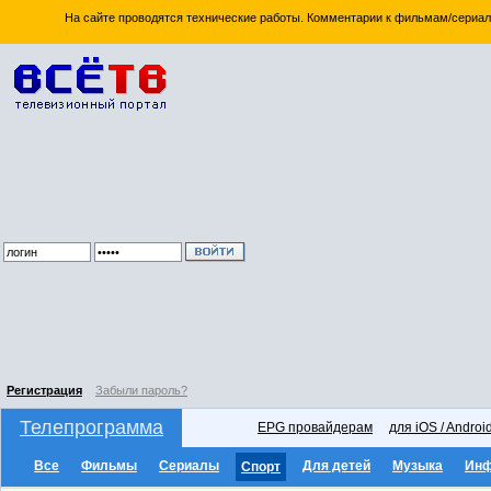
На сайте проводятся технические работы. Комментарии к фильмам/сериал
Регистрация
Забыли пароль?
Телепрограмма
EPG провайдерам
для iOS / Androi
Все
Фильмы
Сериалы
Для детей
Музыка
Ин
Спорт