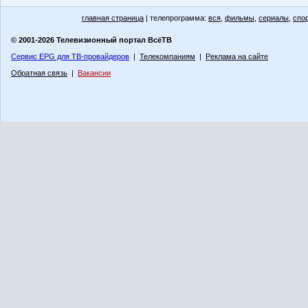
главная страница
| телепрограмма:
вся
,
фильмы
,
сериалы
,
спо
© 2001-2026 Телевизионный портал ВсёТВ
Сервис EPG для ТВ-провайдеров
|
Телекомпаниям
|
Реклама на сайте
Обратная связь
|
Вакансии