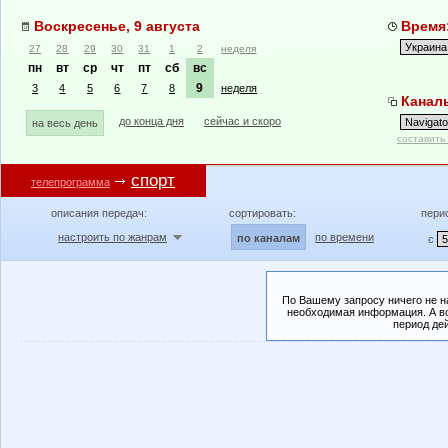
Воскресенье, 9 августа
Время:
27
28
29
30
31
1
2
неделя
пн
вт
ср
чт
пт
сб
вс
9
3
4
5
6
7
8
неделя
Каналы
до конца дня
сейчас и скоро
на весь день
составить
спорт
телепрограмма
описания передач:
сортировать:
пери
настроить по жанрам
по времени
по каналам
с
По Вашему запросу ничего не н
необходимая информация. А во
период де