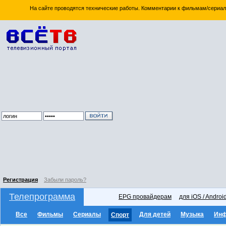
На сайте проводятся технические работы. Комментарии к фильмам/сериал
Регистрация
Забыли пароль?
Телепрограмма
EPG провайдерам
для iOS / Androi
Все
Фильмы
Сериалы
Для детей
Музыка
Ин
Спорт