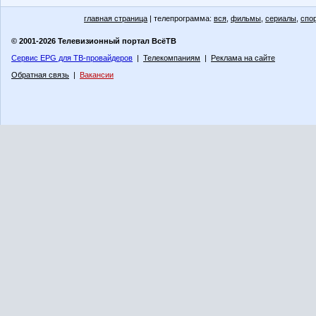
главная страница
| телепрограмма:
вся
,
фильмы
,
сериалы
,
спо
© 2001-2026 Телевизионный портал ВсёТВ
Сервис EPG для ТВ-провайдеров
|
Телекомпаниям
|
Реклама на сайте
Обратная связь
|
Вакансии