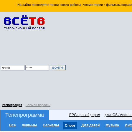
На сайте проводятся технические работы. Комментарии к фильмам/сериал
Регистрация
Забыли пароль?
Телепрограмма
EPG провайдерам
для iOS / Androi
Все
Фильмы
Сериалы
Для детей
Музыка
Ин
Спорт