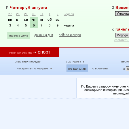
Четверг, 6 августа
Время:
27
28
29
30
31
1
2
неделя
пн
вт
ср
чт
пт
сб
вс
6
3
4
5
7
8
9
неделя
Каналы
до конца дня
сейчас и скоро
на весь день
составить
спорт
телепрограмма
описания передач:
сортировать:
пери
настроить по жанрам
по времени
по каналам
с
По Вашему запросу ничего не н
необходимая информация. А во
период де