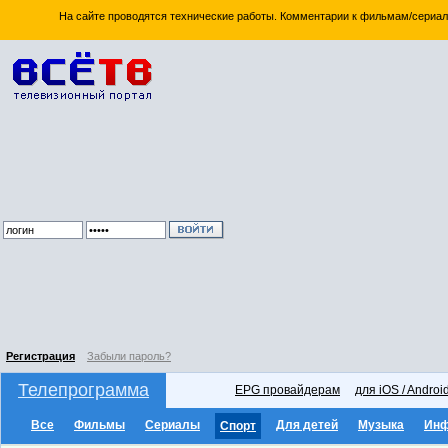
На сайте проводятся технические работы. Комментарии к фильмам/сериал
Регистрация
Забыли пароль?
Телепрограмма
EPG провайдерам
для iOS / Androi
Все
Фильмы
Сериалы
Для детей
Музыка
Ин
Спорт