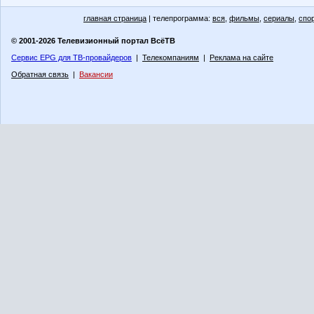
главная страница
| телепрограмма:
вся
,
фильмы
,
сериалы
,
спо
© 2001-2026 Телевизионный портал ВсёТВ
Сервис EPG для ТВ-провайдеров
|
Телекомпаниям
|
Реклама на сайте
Обратная связь
|
Вакансии