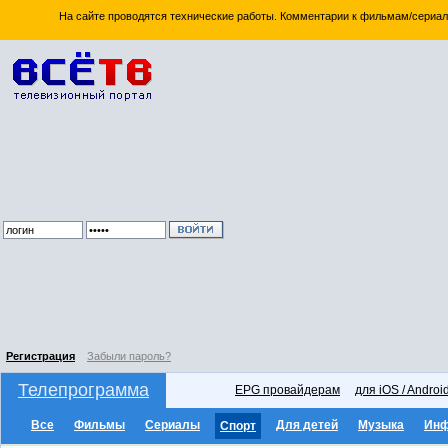
На сайте проводятся технические работы. Комментарии к фильмам/сериал
Регистрация
Забыли пароль?
Телепрограмма
EPG провайдерам
для iOS / Androi
Все
Фильмы
Сериалы
Для детей
Музыка
Ин
Спорт