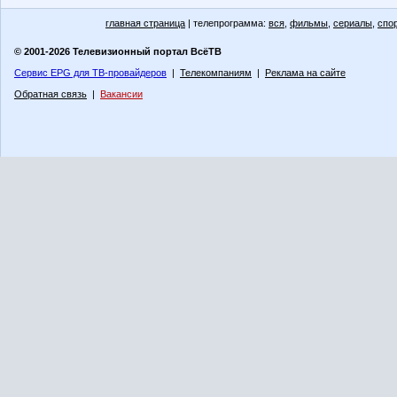
главная страница
| телепрограмма:
вся
,
фильмы
,
сериалы
,
спо
© 2001-2026 Телевизионный портал ВсёТВ
Сервис EPG для ТВ-провайдеров
|
Телекомпаниям
|
Реклама на сайте
Обратная связь
|
Вакансии