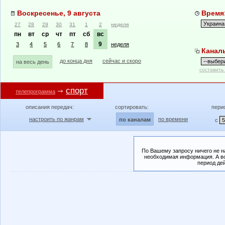
Воскресенье, 9 августа
Время:
27
28
29
30
31
1
2
неделя
пн
вт
ср
чт
пт
сб
вс
9
3
4
5
6
7
8
неделя
Канал
до конца дня
сейчас и скоро
на весь день
составить
спорт
телепрограмма
описания передач:
сортировать:
пери
настроить по жанрам
по времени
по каналам
с
По Вашему запросу ничего не н
необходимая информация. А во
период де