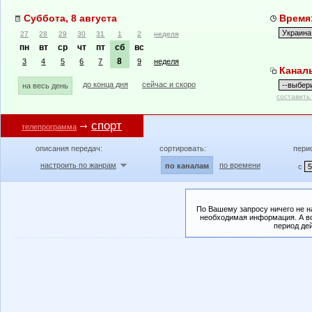
Суббота, 8 августа
Время:
27
28
29
30
31
1
2
неделя
пн
вт
ср
чт
пт
сб
вс
8
3
4
5
6
7
9
неделя
Канал
до конца дня
сейчас и скоро
на весь день
составить
спорт
телепрограмма
описания передач:
сортировать:
пери
настроить по жанрам
по времени
по каналам
с
По Вашему запросу ничего не н
необходимая информация. А во
период де