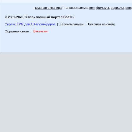
главная страница
| телепрограмма:
вся
,
фильмы
,
сериалы
,
спо
© 2001-2026 Телевизионный портал ВсёТВ
Сервис EPG для ТВ-провайдеров
|
Телекомпаниям
|
Реклама на сайте
Обратная связь
|
Вакансии