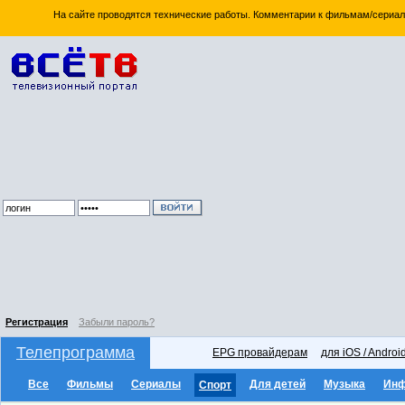
На сайте проводятся технические работы. Комментарии к фильмам/сериал
Регистрация
Забыли пароль?
Телепрограмма
EPG провайдерам
для iOS / Androi
Все
Фильмы
Сериалы
Для детей
Музыка
Ин
Спорт