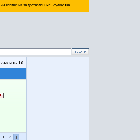
им извинения за доставленные неудобства.
риалы на ТВ
1
2
3