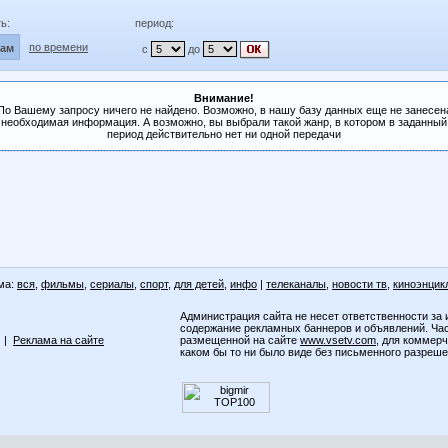
ь:
период:
по времени
лам
с
до
Внимание!
По Вашему запросу ничего не найдено. Возможно, в нашу базу данных еще не занесен
необходимая информация. А возможно, вы выбрали такой жанр, в котором в заданный
период действительно нет ни одной передачи
ма:
вся
,
фильмы
,
сериалы
,
спорт
,
для детей
,
инфо
|
телеканалы
,
новости тв
,
киноэнцик
Администрация сайта не несет ответственности за 
содержание рекламных баннеров и объявлений. Ча
|
Реклама на сайте
размещенной на сайте
www.vsetv.com
, для коммер
каком бы то ни было виде без письменного разреш