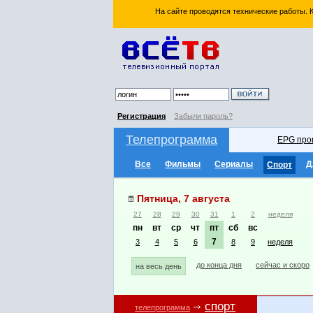
На сайте проводятся технические работы.
Регистрация
Забыли пароль?
Телепрограмма
EPG про
Все
Фильмы
Сериалы
Д
Спорт
Пятница, 7 августа
27
28
29
30
31
1
2
неделя
пн
вт
ср
чт
пт
сб
вс
7
3
4
5
6
8
9
неделя
до конца дня
сейчас и скоро
на весь день
спорт
телепрограмма