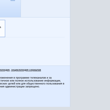
а
лопедия
,
энциклопедия сериалов
изменения в программе телеканалов и за
стичное или полное использование информации,
ческих целей или для общественного пользования в
ения администрации запрещено.