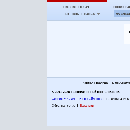
описания передач:
сортироват
настроить по жанрам
по кана
главная страница
| телепрограм
© 2001-2026 Телевизионный портал ВсёТВ
Сервис EPG для ТВ-провайдеров
|
Телекомпаниям
Обратная связь
|
Вакансии