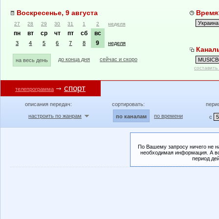
Воскресенье, 9 августа
Время:
27
28
29
30
31
1
2
неделя
пн
вт
ср
чт
пт
сб
вс
9
3
4
5
6
7
8
неделя
Канал
до конца дня
сейчас и скоро
на весь день
составить
спорт
телепрограмма
описания передач:
сортировать:
пери
настроить по жанрам
по времени
по каналам
с
По Вашему запросу ничего не н
необходимая информация. А во
период де