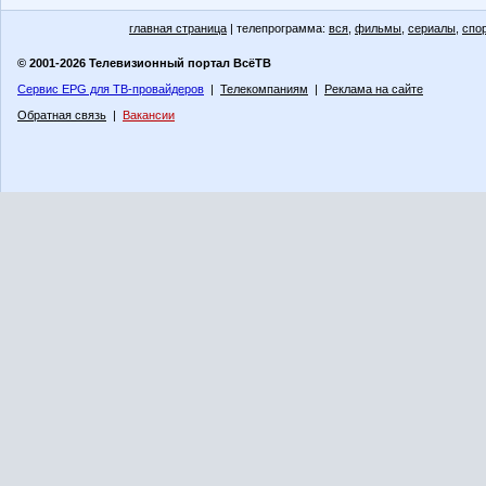
главная страница
| телепрограмма:
вся
,
фильмы
,
сериалы
,
спо
© 2001-2026 Телевизионный портал ВсёТВ
Сервис EPG для ТВ-провайдеров
|
Телекомпаниям
|
Реклама на сайте
Обратная связь
|
Вакансии