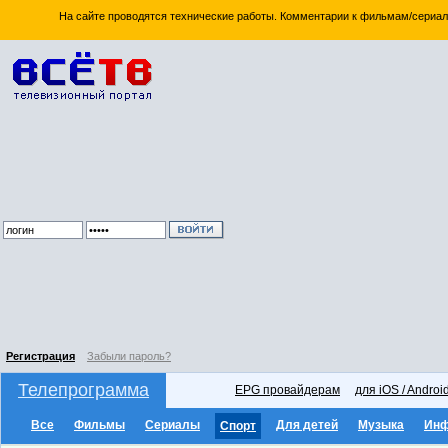
На сайте проводятся технические работы. Комментарии к фильмам/сериал
Регистрация
Забыли пароль?
Телепрограмма
EPG провайдерам
для iOS / Androi
Все
Фильмы
Сериалы
Для детей
Музыка
Ин
Спорт