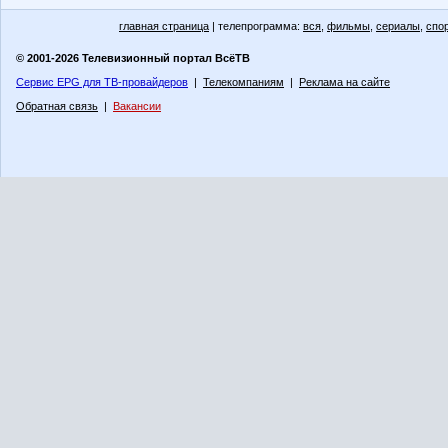
главная страница
| телепрограмма:
вся
,
фильмы
,
сериалы
,
спо
© 2001-2026 Телевизионный портал ВсёТВ
Сервис EPG для ТВ-провайдеров
|
Телекомпаниям
|
Реклама на сайте
Обратная связь
|
Вакансии