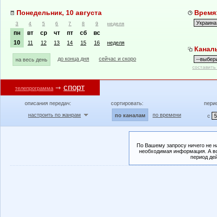
Понедельник, 10 августа
Время:
3
4
5
6
7
8
9
неделя
пн
вт
ср
чт
пт
сб
вс
10
11
12
13
14
15
16
неделя
Канал
до конца дня
сейчас и скоро
на весь день
составить
спорт
телепрограмма
описания передач:
сортировать:
пери
настроить по жанрам
по времени
по каналам
с
По Вашему запросу ничего не н
необходимая информация. А во
период де