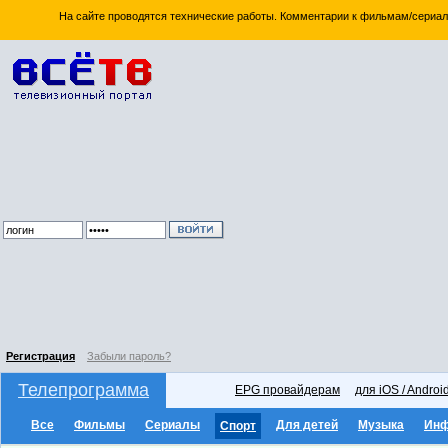
На сайте проводятся технические работы. Комментарии к фильмам/сериал
Регистрация
Забыли пароль?
Телепрограмма
EPG провайдерам
для iOS / Androi
Все
Фильмы
Сериалы
Для детей
Музыка
Ин
Спорт