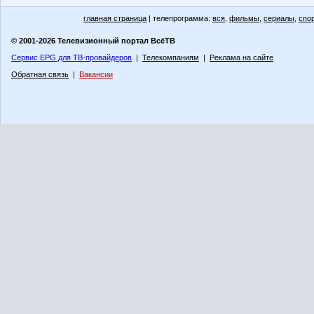
главная страница
| телепрограмма:
вся
,
фильмы
,
сериалы
,
спо
© 2001-2026 Телевизионный портал ВсёТВ
Сервис EPG для ТВ-провайдеров
|
Телекомпаниям
|
Реклама на сайте
Обратная связь
|
Вакансии