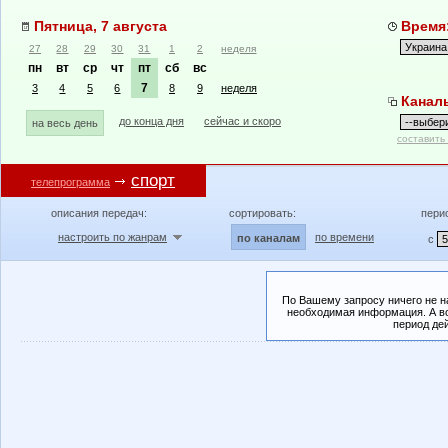
Пятница, 7 августа
Время:
27
28
29
30
31
1
2
неделя
пн
вт
ср
чт
пт
сб
вс
7
3
4
5
6
8
9
неделя
Канал
до конца дня
сейчас и скоро
на весь день
составить
спорт
телепрограмма
описания передач:
сортировать:
пери
настроить по жанрам
по времени
по каналам
с
По Вашему запросу ничего не н
необходимая информация. А во
период де