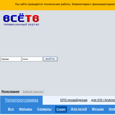
На сайте проводятся технические работы. Комментарии к фильмам/сериал
Регистрация
Забыли пароль?
Телепрограмма
EPG провайдерам
для iOS / Androi
Все
Фильмы
Сериалы
Для детей
Музыка
Ин
Спорт