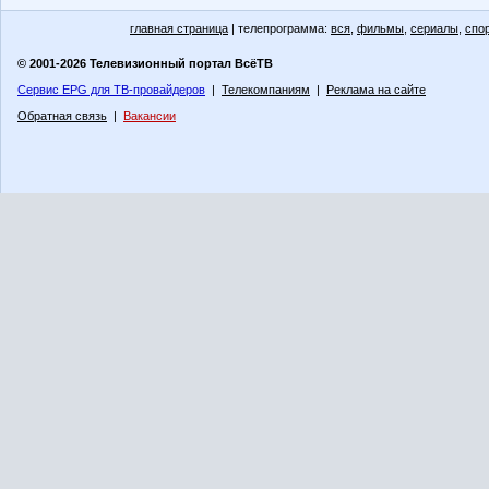
главная страница
| телепрограмма:
вся
,
фильмы
,
сериалы
,
спо
© 2001-2026 Телевизионный портал ВсёТВ
Сервис EPG для ТВ-провайдеров
|
Телекомпаниям
|
Реклама на сайте
Обратная связь
|
Вакансии