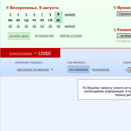
Воскресенье, 9 августа
Время:
9
3
4
5
6
7
8
неделя
пн
вт
ср
чт
пт
сб
вс
10
11
12
13
14
15
16
неделя
Канал
до конца дня
сейчас и скоро
на весь день
составить
спорт
телепрограмма
описания передач:
сортировать:
пери
настроить по жанрам
по времени
по каналам
с
По Вашему запросу ничего не н
необходимая информация. А во
период де