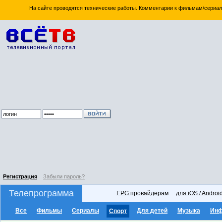
На сайте проводятся технические работы. Комментарии к фильмам/сериал
Регистрация
Забыли пароль?
Телепрограмма
EPG провайдерам
для iOS / Androi
Все
Фильмы
Сериалы
Для детей
Музыка
Ин
Спорт