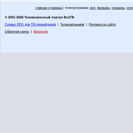
главная страница
| телепрограмма:
вся
,
фильмы
,
сериалы
,
спо
© 2001-2026 Телевизионный портал ВсёТВ
Сервис EPG для ТВ-провайдеров
|
Телекомпаниям
|
Реклама на сайте
Обратная связь
|
Вакансии