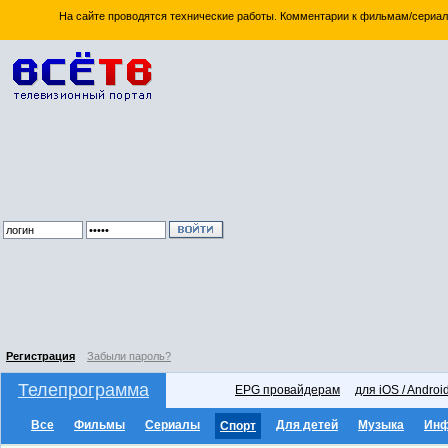
На сайте проводятся технические работы. Комментарии к фильмам/сериал
Регистрация
Забыли пароль?
Телепрограмма
EPG провайдерам
для iOS / Androi
Все
Фильмы
Сериалы
Для детей
Музыка
Ин
Спорт