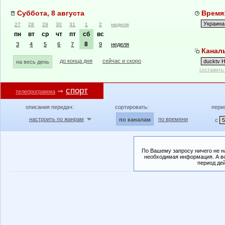
Суббота, 8 августа
Время:
27
28
29
30
31
1
2
неделя
пн
вт
ср
чт
пт
сб
вс
8
3
4
5
6
7
9
неделя
Каналы
до конца дня
сейчас и скоро
на весь день
составить
спорт
телепрограмма
описания передач:
сортировать:
пери
настроить по жанрам
по времени
по каналам
с
По Вашему запросу ничего не н
необходимая информация. А во
период де