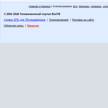
главная страница
| телепрограмма:
вся
,
фильмы
,
сериалы
,
спо
© 2001-2026 Телевизионный портал ВсёТВ
Сервис EPG для ТВ-провайдеров
|
Телекомпаниям
|
Реклама на сайте
Обратная связь
|
Вакансии