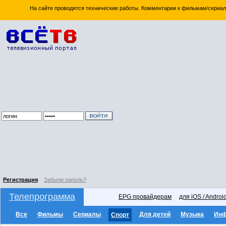
На сайте проводятся технические работы. Комментарии к фильмам/сериал
Регистрация
Забыли пароль?
Телепрограмма
EPG провайдерам
для iOS / Androi
Все
Фильмы
Сериалы
Для детей
Музыка
Ин
Спорт