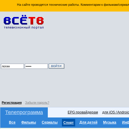
На сайте проводятся технические работы. Комментарии к фильмам/сериал
Регистрация
Забыли пароль?
Телепрограмма
EPG провайдерам
для iOS / Androi
Все
Фильмы
Сериалы
Для детей
Музыка
Ин
Спорт