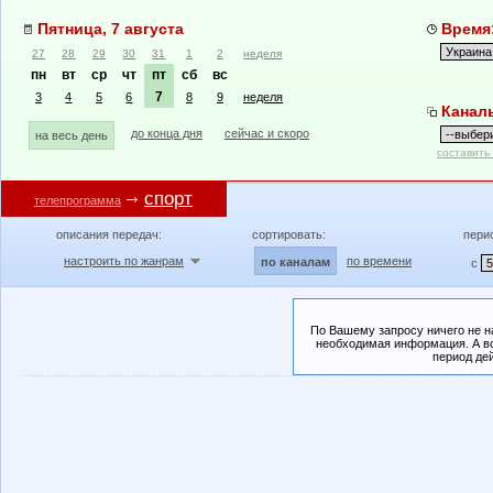
Пятница, 7 августа
Время:
27
28
29
30
31
1
2
неделя
пн
вт
ср
чт
пт
сб
вс
7
3
4
5
6
8
9
неделя
Канал
до конца дня
сейчас и скоро
на весь день
составить
спорт
телепрограмма
описания передач:
сортировать:
пери
настроить по жанрам
по времени
по каналам
с
По Вашему запросу ничего не н
необходимая информация. А во
период де