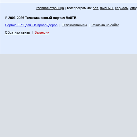
главная страница
| телепрограмма:
вся
,
фильмы
,
сериалы
,
спо
© 2001-2026 Телевизионный портал ВсёТВ
Сервис EPG для ТВ-провайдеров
|
Телекомпаниям
|
Реклама на сайте
Обратная связь
|
Вакансии