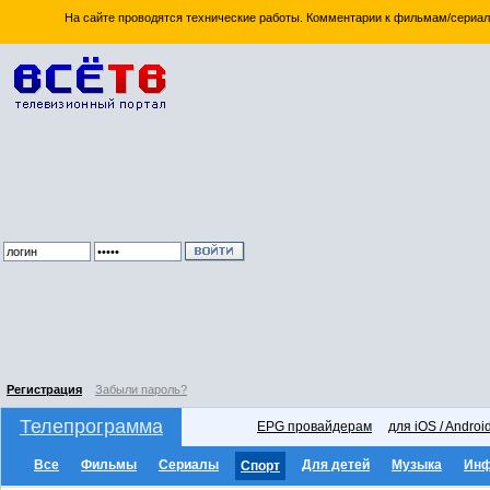
На сайте проводятся технические работы. Комментарии к фильмам/сериал
Регистрация
Забыли пароль?
Телепрограмма
EPG провайдерам
для iOS / Androi
Все
Фильмы
Сериалы
Для детей
Музыка
Ин
Спорт