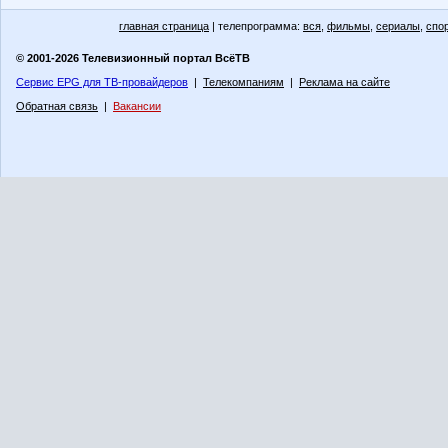
главная страница
| телепрограмма:
вся
,
фильмы
,
сериалы
,
спо
© 2001-2026 Телевизионный портал ВсёТВ
Сервис EPG для ТВ-провайдеров
|
Телекомпаниям
|
Реклама на сайте
Обратная связь
|
Вакансии