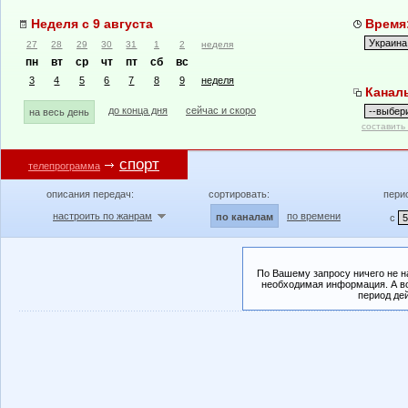
Неделя с 9 августа
Время:
27
28
29
30
31
1
2
неделя
пн
вт
ср
чт
пт
сб
вс
3
4
5
6
7
8
9
неделя
Канал
до конца дня
сейчас и скоро
на весь день
составить
спорт
телепрограмма
описания передач:
сортировать:
пери
настроить по жанрам
по времени
по каналам
с
По Вашему запросу ничего не н
необходимая информация. А во
период де