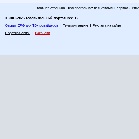
главная страница
| телепрограмма:
вся
,
фильмы
,
сериалы
,
спо
© 2001-2026 Телевизионный портал ВсёТВ
Сервис EPG для ТВ-провайдеров
|
Телекомпаниям
|
Реклама на сайте
Обратная связь
|
Вакансии