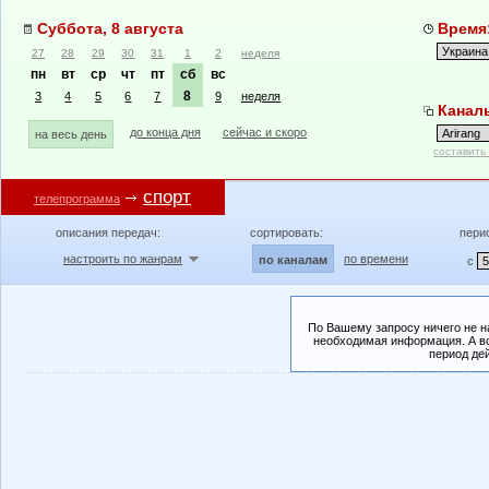
Суббота, 8 августа
Время:
27
28
29
30
31
1
2
неделя
пн
вт
ср
чт
пт
сб
вс
8
3
4
5
6
7
9
неделя
Каналы
до конца дня
сейчас и скоро
на весь день
составить
спорт
телепрограмма
описания передач:
сортировать:
пери
настроить по жанрам
по времени
по каналам
с
По Вашему запросу ничего не н
необходимая информация. А во
период де