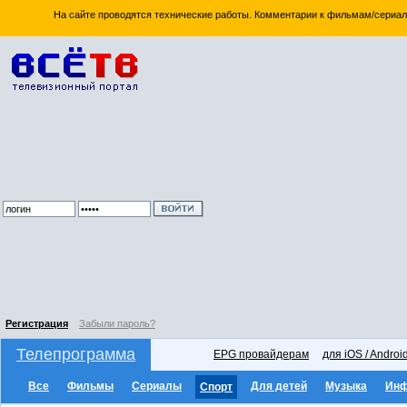
На сайте проводятся технические работы. Комментарии к фильмам/сериал
Регистрация
Забыли пароль?
Телепрограмма
EPG провайдерам
для iOS / Androi
Все
Фильмы
Сериалы
Для детей
Музыка
Ин
Спорт