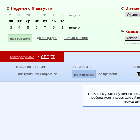
Неделя с 6 августа
Время:
27
28
29
30
31
1
2
неделя
пн
вт
ср
чт
пт
сб
вс
3
4
5
6
7
8
9
неделя
Каналы
до конца дня
сейчас и скоро
на весь день
составить
спорт
телепрограмма
описания передач:
сортировать:
пери
настроить по жанрам
по времени
по каналам
с
По Вашему запросу ничего не н
необходимая информация. А во
период де