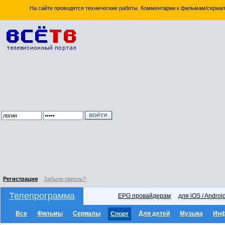
На сайте проводятся технические работы. Комментарии к фильмам/сериал
Регистрация
Забыли пароль?
Телепрограмма
EPG провайдерам
для iOS / Androi
Все
Фильмы
Сериалы
Для детей
Музыка
Ин
Спорт