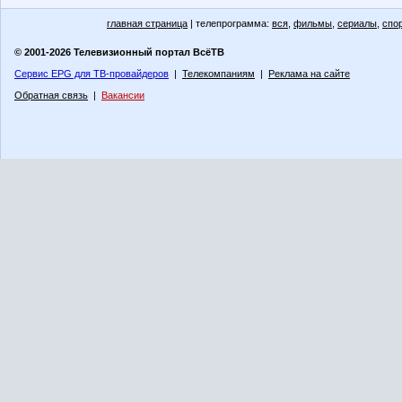
главная страница
| телепрограмма:
вся
,
фильмы
,
сериалы
,
спо
© 2001-2026 Телевизионный портал ВсёТВ
Сервис EPG для ТВ-провайдеров
|
Телекомпаниям
|
Реклама на сайте
Обратная связь
|
Вакансии