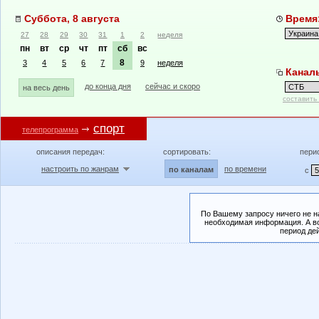
Суббота, 8 августа
Время:
27
28
29
30
31
1
2
неделя
пн
вт
ср
чт
пт
сб
вс
8
3
4
5
6
7
9
неделя
Канал
до конца дня
сейчас и скоро
на весь день
составить
спорт
телепрограмма
описания передач:
сортировать:
пери
настроить по жанрам
по времени
по каналам
с
По Вашему запросу ничего не н
необходимая информация. А во
период де