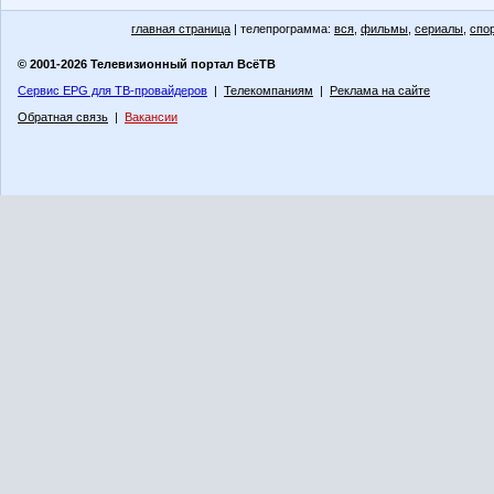
главная страница
| телепрограмма:
вся
,
фильмы
,
сериалы
,
спо
© 2001-2026 Телевизионный портал ВсёТВ
Сервис EPG для ТВ-провайдеров
|
Телекомпаниям
|
Реклама на сайте
Обратная связь
|
Вакансии