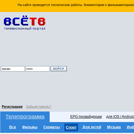
На сайте проводятся технические работы. Комментарии к фильмам/сериал
Регистрация
Забыли пароль?
Телепрограмма
EPG провайдерам
для iOS / Androi
Все
Фильмы
Сериалы
Для детей
Музыка
Ин
Спорт