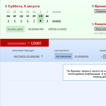
Суббота, 8 августа
Время:
27
28
29
30
31
1
2
неделя
пн
вт
ср
чт
пт
сб
вс
8
3
4
5
6
7
9
неделя
Каналы
до конца дня
сейчас и скоро
на весь день
составить
спорт
телепрограмма
описания передач:
сортировать:
пери
настроить по жанрам
по времени
по каналам
с
По Вашему запросу ничего не н
необходимая информация. А во
период де