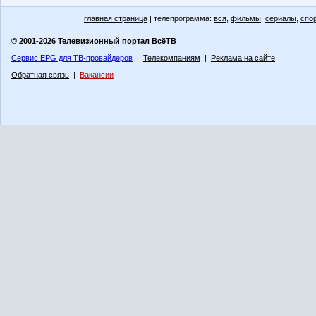
главная страница
| телепрограмма:
вся
,
фильмы
,
сериалы
,
спо
© 2001-2026 Телевизионный портал ВсёТВ
Сервис EPG для ТВ-провайдеров
|
Телекомпаниям
|
Реклама на сайте
Обратная связь
|
Вакансии