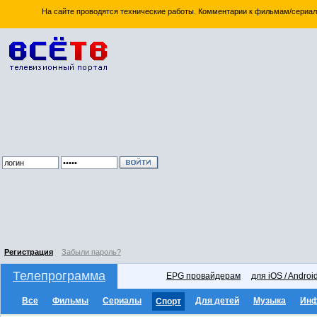
На сайте проводятся технические работы. Комментарии к фильмам/сериал
Регистрация
Забыли пароль?
Телепрограмма
EPG провайдерам
для iOS / Androi
Все
Фильмы
Сериалы
Для детей
Музыка
Ин
Спорт