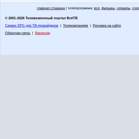
главная страница
| телепрограмма:
вся
,
фильмы
,
сериалы
,
спо
© 2001-2026 Телевизионный портал ВсёТВ
Сервис EPG для ТВ-провайдеров
|
Телекомпаниям
|
Реклама на сайте
Обратная связь
|
Вакансии