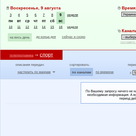
Воскресенье, 9 августа
Время:
9
3
4
5
6
7
8
неделя
пн
вт
ср
чт
пт
сб
вс
10
11
12
13
14
15
16
неделя
Канал
до конца дня
сейчас и скоро
на весь день
составить
спорт
телепрограмма
описания передач:
сортировать:
пери
настроить по жанрам
по времени
по каналам
с
По Вашему запросу ничего не н
необходимая информация. А во
период де