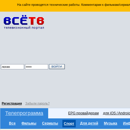
На сайте проводятся технические работы. Комментарии к фильмам/сериал
Регистрация
Забыли пароль?
Телепрограмма
EPG провайдерам
для iOS / Androi
Все
Фильмы
Сериалы
Для детей
Музыка
Ин
Спорт