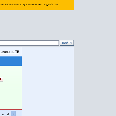
им извинения за доставленные неудобства.
риалы на ТВ
1
2
3