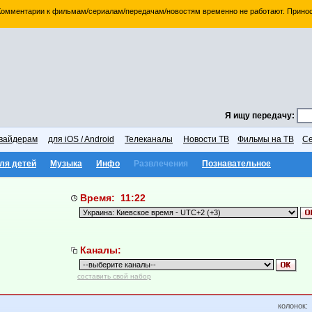
 Комментарии к фильмам/сериалам/передачам/новостям временно не работают. Принос
Я ищу передачу:
вайдерам
для iOS / Android
Телеканалы
Новости ТВ
Фильмы на ТВ
Се
ля детей
Музыка
Инфо
Развлечения
Познавательное
Время: 11:22
Каналы:
составить свой набор
колонок: