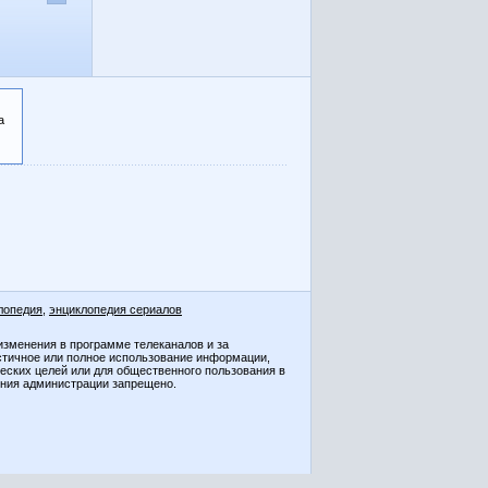
а
лопедия
,
энциклопедия сериалов
изменения в программе телеканалов и за
стичное или полное использование информации,
ческих целей или для общественного пользования в
ения администрации запрещено.