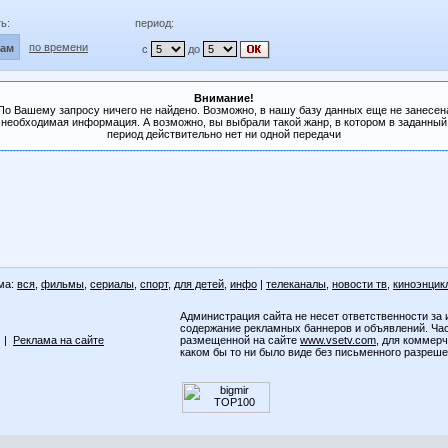
ь:
период:
по времени
лам
с
до
Внимание!
По Вашему запросу ничего не найдено. Возможно, в нашу базу данных еще не занесен
необходимая информация. А возможно, вы выбрали такой жанр, в котором в заданный
период действительно нет ни одной передачи
ма:
вся
,
фильмы
,
сериалы
,
спорт
,
для детей
,
инфо
|
телеканалы
,
новости тв
,
киноэнцик
Администрация сайта не несет ответственности за 
содержание рекламных баннеров и объявлений. Ча
|
Реклама на сайте
размещенной на сайте
www.vsetv.com
, для коммер
каком бы то ни было виде без письменного разреш