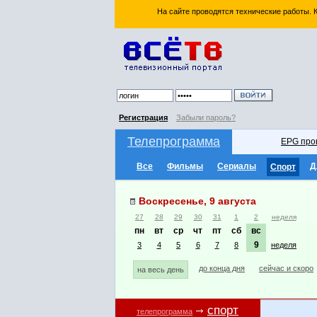
На сайте проводятся технические работы.
Регистрация
Забыли пароль?
Телепрограмма
EPG про
Все
Фильмы
Сериалы
Д
Спорт
Воскресенье, 9 августа
27
28
29
30
31
1
2
неделя
пн
вт
ср
чт
пт
сб
вс
9
3
4
5
6
7
8
неделя
до конца дня
сейчас и скоро
на весь день
спорт
телепрограмма