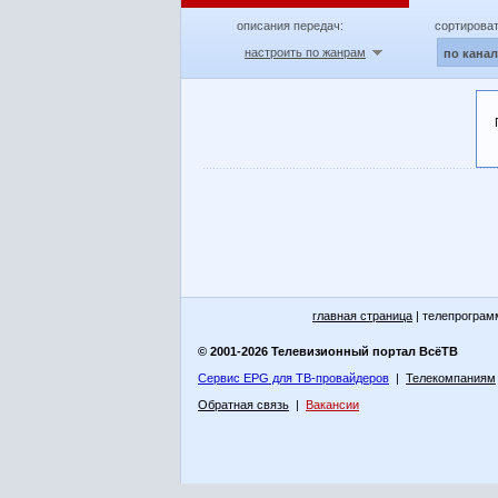
описания передач:
сортироват
настроить по жанрам
по кана
главная страница
| телепрограм
© 2001-2026 Телевизионный портал ВсёТВ
Сервис EPG для ТВ-провайдеров
|
Телекомпаниям
Обратная связь
|
Вакансии