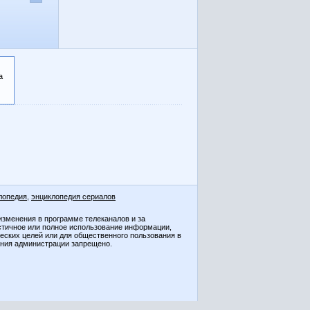
а
лопедия
,
энциклопедия сериалов
изменения в программе телеканалов и за
стичное или полное использование информации,
ческих целей или для общественного пользования в
ения администрации запрещено.