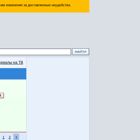
им извинения за доставленные неудобства.
риалы на ТВ
1
2
3