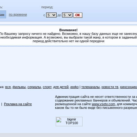
ь:
период:
по времени
лам
с
до
Внимание!
По Вашему запросу ничего не найдено. Возможно, в нашу базу данных еще не занесен
необходимая информация. А возможно, вы выбрали такой жанр, в котором в заданный
период действительно нет ни одной передачи
ма:
вся
,
фильмы
,
сериалы
,
спорт
,
для детей
,
инфо
|
телеканалы
,
новости тв
,
киноэнцик
Администрация сайта не несет ответственности за 
содержание рекламных баннеров и объявлений. Ча
|
Реклама на сайте
размещенной на сайте
www.vsetv.com
, для коммер
каком бы то ни было виде без письменного разреш