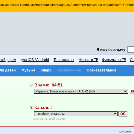
 Комментарии к фильмам/сериалам/передачам/новостям временно не работают. Принос
Я ищу передачу:
вайдерам
для iOS / Android
Телеканалы
Новости ТВ
Фильмы на ТВ
Се
ля детей
Музыка
Инфо
Развлечения
Познавательное
Время: 04:51
Каналы:
составить свой набор
колонок: