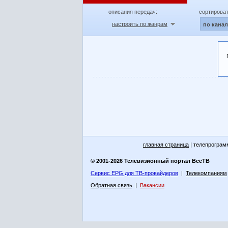
описания передач:
сортироват
настроить по жанрам
по кана
главная страница
| телепрограм
© 2001-2026 Телевизионный портал ВсёТВ
Сервис EPG для ТВ-провайдеров
|
Телекомпаниям
Обратная связь
|
Вакансии