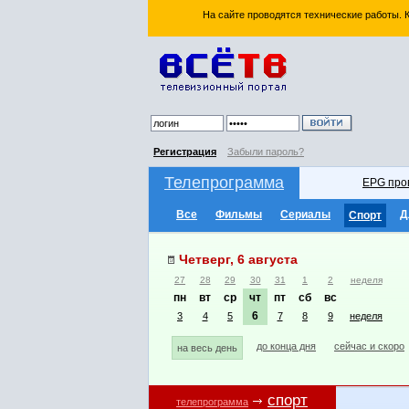
На сайте проводятся технические работы.
Регистрация
Забыли пароль?
Телепрограмма
EPG про
Все
Фильмы
Сериалы
Д
Спорт
Четверг, 6 августа
27
28
29
30
31
1
2
неделя
пн
вт
ср
чт
пт
сб
вс
6
3
4
5
7
8
9
неделя
до конца дня
сейчас и скоро
на весь день
спорт
телепрограмма