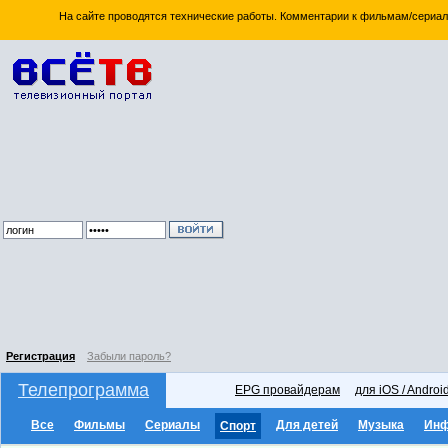
На сайте проводятся технические работы. Комментарии к фильмам/сериал
Регистрация
Забыли пароль?
Телепрограмма
EPG провайдерам
для iOS / Androi
Все
Фильмы
Сериалы
Для детей
Музыка
Ин
Спорт