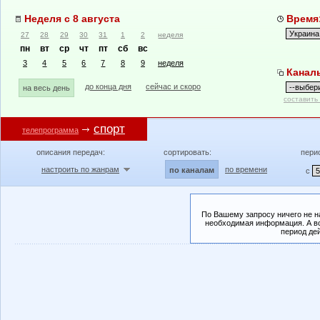
Неделя с 8 августа
Время:
27
28
29
30
31
1
2
неделя
пн
вт
ср
чт
пт
сб
вс
3
4
5
6
7
8
9
неделя
Канал
до конца дня
сейчас и скоро
на весь день
составить
спорт
телепрограмма
описания передач:
сортировать:
пери
настроить по жанрам
по времени
по каналам
с
По Вашему запросу ничего не н
необходимая информация. А во
период де