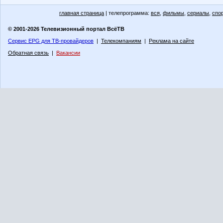
главная страница
| телепрограмма:
вся
,
фильмы
,
сериалы
,
спо
© 2001-2026 Телевизионный портал ВсёТВ
Сервис EPG для ТВ-провайдеров
|
Телекомпаниям
|
Реклама на сайте
Обратная связь
|
Вакансии