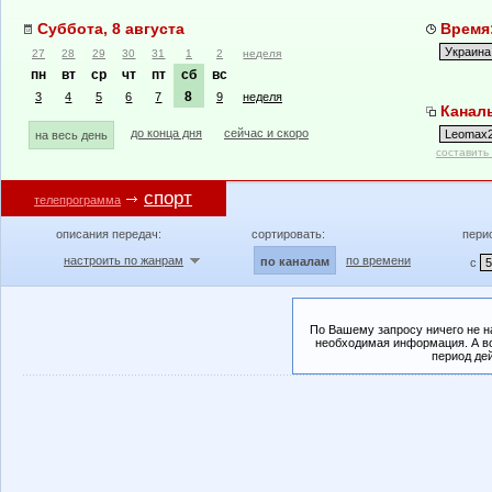
Суббота, 8 августа
Время:
27
28
29
30
31
1
2
неделя
пн
вт
ср
чт
пт
сб
вс
8
3
4
5
6
7
9
неделя
Канал
до конца дня
сейчас и скоро
на весь день
составить
спорт
телепрограмма
описания передач:
сортировать:
пери
настроить по жанрам
по времени
по каналам
с
По Вашему запросу ничего не н
необходимая информация. А во
период де