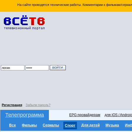
На сайте проводятся технические работы. Комментарии к фильмам/сериал
Регистрация
Забыли пароль?
Телепрограмма
EPG провайдерам
для iOS / Androi
Все
Фильмы
Сериалы
Для детей
Музыка
Ин
Спорт