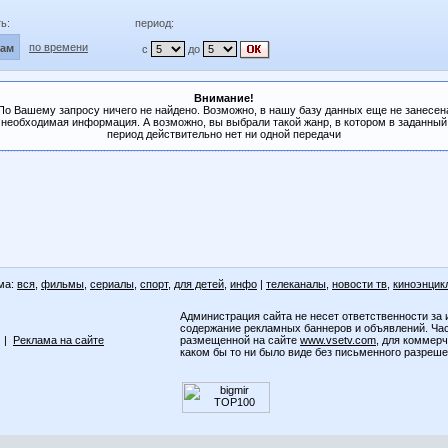
ь:
период:
по времени
лам
с
до
Внимание!
По Вашему запросу ничего не найдено. Возможно, в нашу базу данных еще не занесен
необходимая информация. А возможно, вы выбрали такой жанр, в котором в заданный
период действительно нет ни одной передачи
ма:
вся
,
фильмы
,
сериалы
,
спорт
,
для детей
,
инфо
|
телеканалы
,
новости тв
,
киноэнцик
Администрация сайта не несет ответственности за 
содержание рекламных баннеров и объявлений. Ча
|
Реклама на сайте
размещенной на сайте
www.vsetv.com
, для коммер
каком бы то ни было виде без письменного разреш