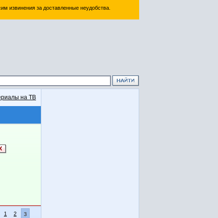
им извинения за доставленные неудобства.
риалы на ТВ
1
2
3