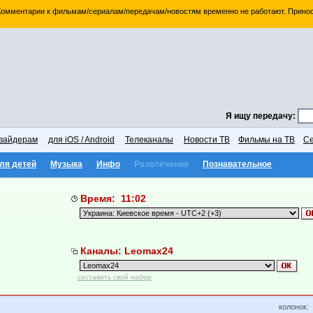
 Комментарии к фильмам/сериалам/передачам/новостям временно не работают. Принос
Я ищу передачу:
вайдерам
для iOS / Android
Телеканалы
Новости ТВ
Фильмы на ТВ
Се
ля детей
Музыка
Инфо
Развлечения
Познавательное
Время: 11:02
Каналы: Leomax24
составить свой набор
колонок: