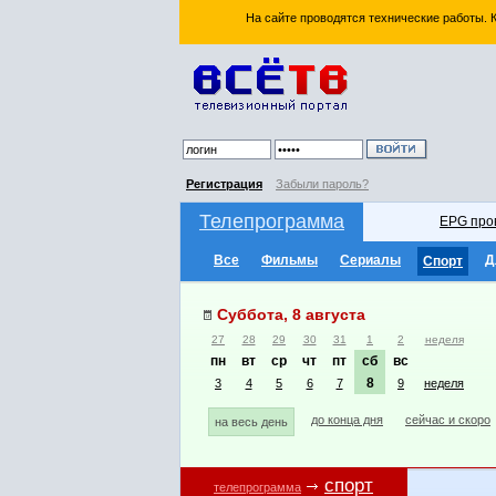
На сайте проводятся технические работы.
Регистрация
Забыли пароль?
Телепрограмма
EPG про
Все
Фильмы
Сериалы
Д
Спорт
Суббота, 8 августа
27
28
29
30
31
1
2
неделя
пн
вт
ср
чт
пт
сб
вс
8
3
4
5
6
7
9
неделя
до конца дня
сейчас и скоро
на весь день
спорт
телепрограмма