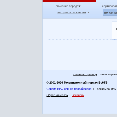
описания передач:
сортироват
настроить по жанрам
по кана
главная страница
| телепрограм
© 2001-2026 Телевизионный портал ВсёТВ
Сервис EPG для ТВ-провайдеров
|
Телекомпаниям
Обратная связь
|
Вакансии