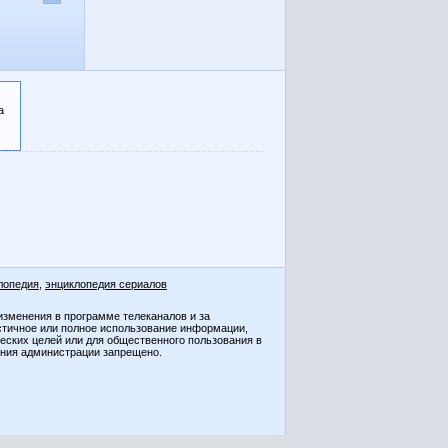
а
лопедия
,
энциклопедия сериалов
изменения в программе телеканалов и за
стичное или полное использование информации,
ческих целей или для общественного пользования в
ения администрации запрещено.