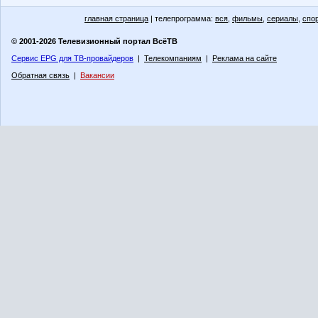
главная страница
| телепрограмма:
вся
,
фильмы
,
сериалы
,
спо
© 2001-2026 Телевизионный портал ВсёТВ
Сервис EPG для ТВ-провайдеров
|
Телекомпаниям
|
Реклама на сайте
Обратная связь
|
Вакансии