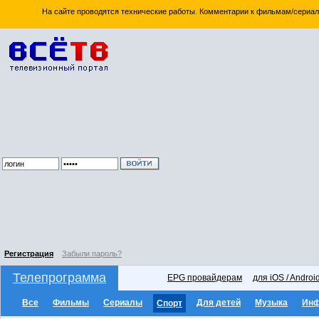
На сайте проводятся технические работы. Комментарии к фильмам/сериал
Регистрация
Забыли пароль?
Телепрограмма
EPG провайдерам
для iOS / Androi
Все
Фильмы
Сериалы
Для детей
Музыка
Ин
Спорт