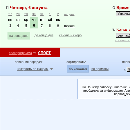
Четверг, 6 августа
Время:
27
28
29
30
31
1
2
неделя
пн
вт
ср
чт
пт
сб
вс
6
3
4
5
7
8
9
неделя
Канал
до конца дня
сейчас и скоро
на весь день
составить
спорт
телепрограмма
описания передач:
сортировать:
пери
настроить по жанрам
по времени
по каналам
с
По Вашему запросу ничего не н
необходимая информация. А во
период де