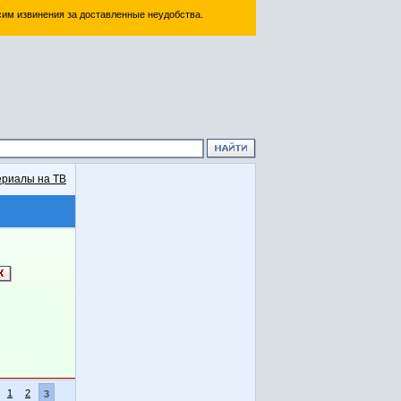
им извинения за доставленные неудобства.
риалы на ТВ
1
2
3