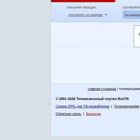
описания передач:
сортироват
настроить по жанрам
по кана
главная страница
| телепрограм
© 2001-2026 Телевизионный портал ВсёТВ
Сервис EPG для ТВ-провайдеров
|
Телекомпаниям
Обратная связь
|
Вакансии