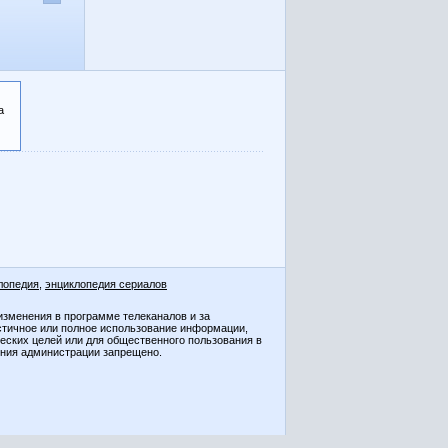
а
лопедия
,
энциклопедия сериалов
изменения в программе телеканалов и за
стичное или полное использование информации,
ческих целей или для общественного пользования в
ения администрации запрещено.