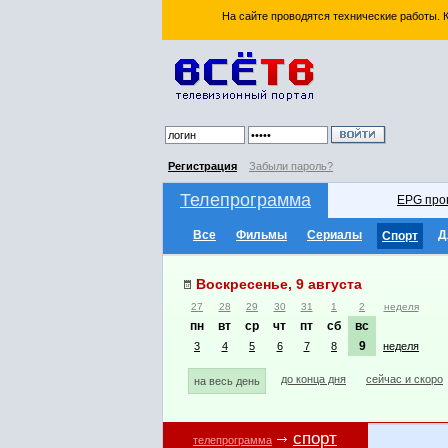
На сайте проводятся технические работы.
Регистрация
Забыли пароль?
Телепрограмма
EPG про
Все
Фильмы
Сериалы
Д
Спорт
Воскресенье, 9 августа
27
28
29
30
31
1
2
неделя
пн
вт
ср
чт
пт
сб
вс
9
3
4
5
6
7
8
неделя
до конца дня
сейчас и скоро
на весь день
спорт
телепрограмма