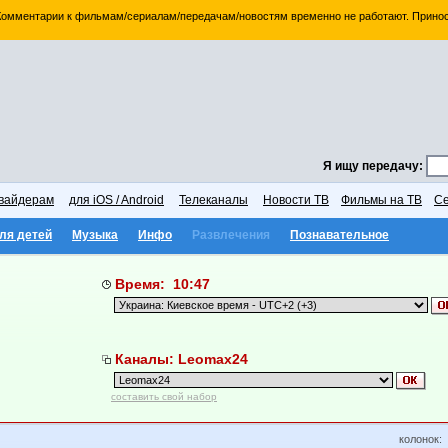
 Комментарии к фильмам/сериалам/передачам/новостям временно не работают. Принос
Я ищу передачу:
вайдерам
для iOS / Android
Телеканалы
Новости ТВ
Фильмы на ТВ
Се
ля детей
Музыка
Инфо
Развлечения
Познавательное
Время: 10:47
Каналы: Leomax24
составить свой набор
колонок: