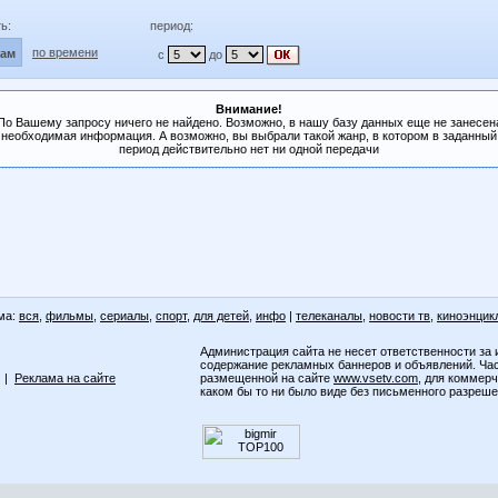
ь:
период:
по времени
лам
с
до
Внимание!
По Вашему запросу ничего не найдено. Возможно, в нашу базу данных еще не занесен
необходимая информация. А возможно, вы выбрали такой жанр, в котором в заданный
период действительно нет ни одной передачи
ма:
вся
,
фильмы
,
сериалы
,
спорт
,
для детей
,
инфо
|
телеканалы
,
новости тв
,
киноэнцик
Администрация сайта не несет ответственности за 
содержание рекламных баннеров и объявлений. Ча
|
Реклама на сайте
размещенной на сайте
www.vsetv.com
, для коммер
каком бы то ни было виде без письменного разреш