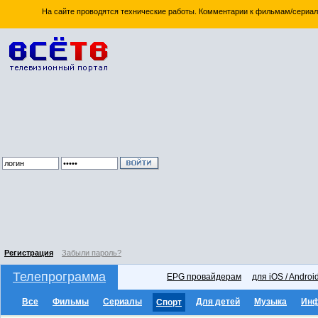
На сайте проводятся технические работы. Комментарии к фильмам/сериал
Регистрация
Забыли пароль?
Телепрограмма
EPG провайдерам
для iOS / Androi
Все
Фильмы
Сериалы
Для детей
Музыка
Ин
Спорт