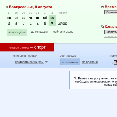
Воскресенье, 9 августа
Время:
27
28
29
30
31
1
2
неделя
пн
вт
ср
чт
пт
сб
вс
9
3
4
5
6
7
8
неделя
Канал
до конца дня
сейчас и скоро
на весь день
составить
спорт
телепрограмма
описания передач:
сортировать:
пери
настроить по жанрам
по времени
по каналам
с
По Вашему запросу ничего не н
необходимая информация. А во
период де