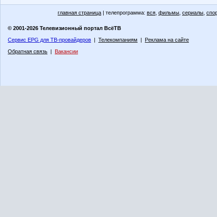
главная страница
| телепрограмма:
вся
,
фильмы
,
сериалы
,
спо
© 2001-2026 Телевизионный портал ВсёТВ
Сервис EPG для ТВ-провайдеров
|
Телекомпаниям
|
Реклама на сайте
Обратная связь
|
Вакансии