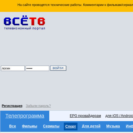
На сайте проводятся технические работы. Комментарии к фильмам/сериал
Регистрация
Забыли пароль?
Телепрограмма
EPG провайдерам
для iOS / Androi
Все
Фильмы
Сериалы
Для детей
Музыка
Ин
Спорт