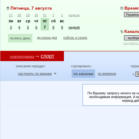
Пятница, 7 августа
Время:
27
28
29
30
31
1
2
неделя
пн
вт
ср
чт
пт
сб
вс
7
3
4
5
6
8
9
неделя
Канал
до конца дня
сейчас и скоро
на весь день
составить
спорт
телепрограмма
описания передач:
сортировать:
пери
настроить по жанрам
по времени
по каналам
с
По Вашему запросу ничего не н
необходимая информация. А во
период де