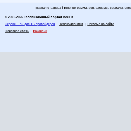
главная страница
| телепрограмма:
вся
,
фильмы
,
сериалы
,
спо
© 2001-2026 Телевизионный портал ВсёТВ
Сервис EPG для ТВ-провайдеров
|
Телекомпаниям
|
Реклама на сайте
Обратная связь
|
Вакансии