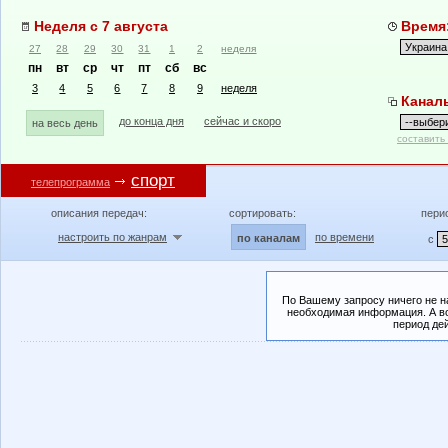
Неделя с 7 августа
Время:
27
28
29
30
31
1
2
неделя
пн
вт
ср
чт
пт
сб
вс
3
4
5
6
7
8
9
неделя
Канал
до конца дня
сейчас и скоро
на весь день
составить
спорт
телепрограмма
описания передач:
сортировать:
пери
настроить по жанрам
по времени
по каналам
с
По Вашему запросу ничего не н
необходимая информация. А во
период де