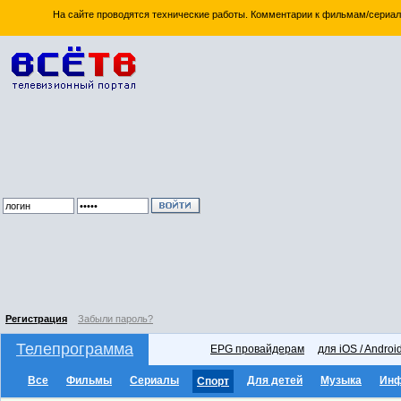
На сайте проводятся технические работы. Комментарии к фильмам/сериал
Регистрация
Забыли пароль?
Телепрограмма
EPG провайдерам
для iOS / Androi
Все
Фильмы
Сериалы
Для детей
Музыка
Ин
Спорт