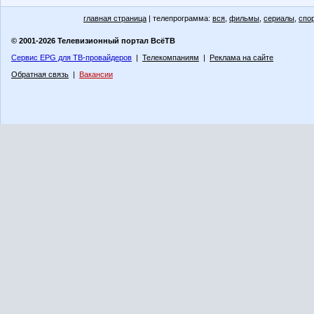
главная страница
| телепрограмма:
вся
,
фильмы
,
сериалы
,
спо
© 2001-2026 Телевизионный портал ВсёТВ
Сервис EPG для ТВ-провайдеров
|
Телекомпаниям
|
Реклама на сайте
Обратная связь
|
Вакансии