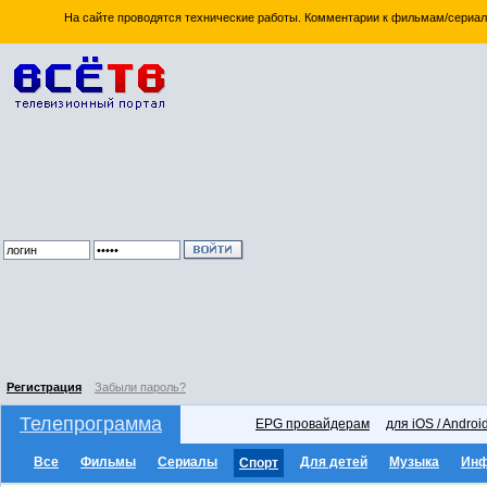
На сайте проводятся технические работы. Комментарии к фильмам/сериал
Регистрация
Забыли пароль?
Телепрограмма
EPG провайдерам
для iOS / Androi
Все
Фильмы
Сериалы
Для детей
Музыка
Ин
Спорт