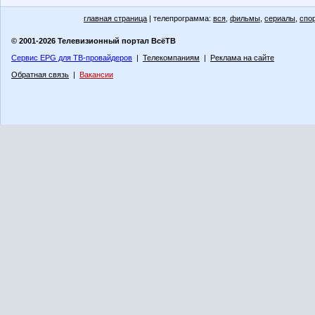
главная страница
| телепрограмма:
вся
,
фильмы
,
сериалы
,
спо
© 2001-2026 Телевизионный портал ВсёТВ
Сервис EPG для ТВ-провайдеров
|
Телекомпаниям
|
Реклама на сайте
Обратная связь
|
Вакансии