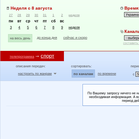
Неделя с 8 августа
Время:
27
28
29
30
31
1
2
неделя
пн
вт
ср
чт
пт
сб
вс
3
4
5
6
7
8
9
неделя
Канал
до конца дня
сейчас и скоро
на весь день
составить
спорт
телепрограмма
описания передач:
сортировать:
пери
настроить по жанрам
по времени
по каналам
с
По Вашему запросу ничего не н
необходимая информация. А во
период де