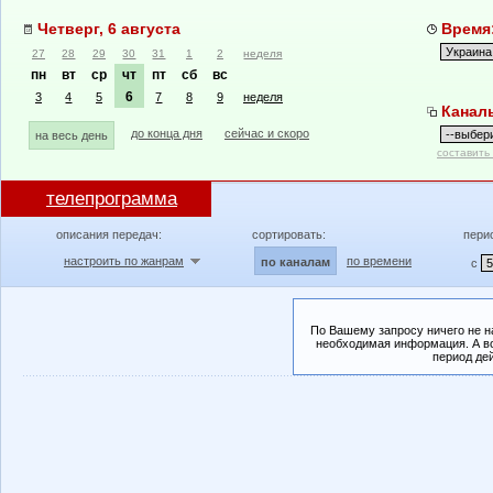
Четверг, 6 августа
Время:
27
28
29
30
31
1
2
неделя
пн
вт
ср
чт
пт
сб
вс
6
3
4
5
7
8
9
неделя
Канал
до конца дня
сейчас и скоро
на весь день
составить
телепрограмма
описания передач:
сортировать:
пери
настроить по жанрам
по времени
по каналам
с
По Вашему запросу ничего не н
необходимая информация. А во
период де