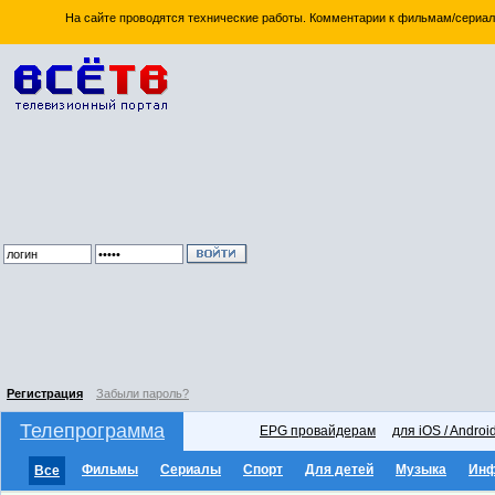
На сайте проводятся технические работы. Комментарии к фильмам/сериал
Регистрация
Забыли пароль?
Телепрограмма
EPG провайдерам
для iOS / Androi
Фильмы
Сериалы
Спорт
Для детей
Музыка
Ин
Все