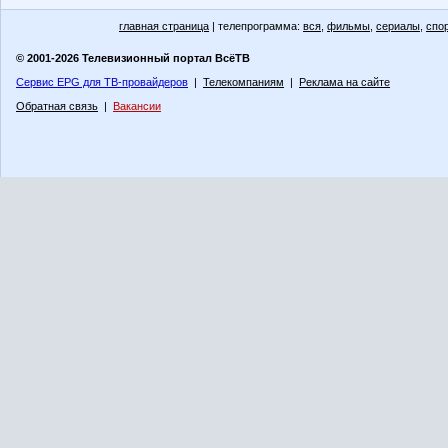
главная страница
| телепрограмма:
вся
,
фильмы
,
сериалы
,
спо
© 2001-2026 Телевизионный портал ВсёТВ
Сервис EPG для ТВ-провайдеров
|
Телекомпаниям
|
Реклама на сайте
Обратная связь
|
Вакансии