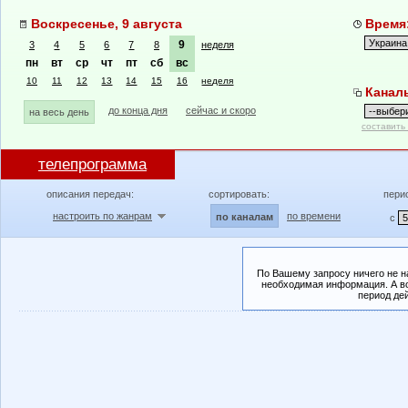
Воскресенье, 9 августа
Время:
9
3
4
5
6
7
8
неделя
пн
вт
ср
чт
пт
сб
вс
10
11
12
13
14
15
16
неделя
Канал
до конца дня
сейчас и скоро
на весь день
составить
телепрограмма
описания передач:
сортировать:
пери
настроить по жанрам
по времени
по каналам
с
По Вашему запросу ничего не н
необходимая информация. А во
период де