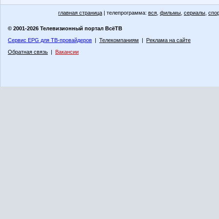
главная страница
| телепрограмма:
вся
,
фильмы
,
сериалы
,
спо
© 2001-2026 Телевизионный портал ВсёТВ
Сервис EPG для ТВ-провайдеров
|
Телекомпаниям
|
Реклама на сайте
Обратная связь
|
Вакансии