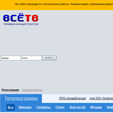
На сайте проводятся технические работы. Комментарии к фильмам/сериал
Регистрация
Забыли пароль?
Телепрограмма
EPG провайдерам
для iOS / Androi
Фильмы
Сериалы
Спорт
Для детей
Музыка
Ин
Все