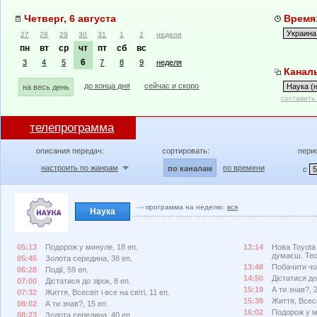
Четверг, 6 августа
Время:
27
28
29
30
31
1
2
неделя
пн
вт
ср
чт
пт
сб
вс
6
3
4
5
7
8
9
неделя
Каналы
до конца дня
сейчас и скоро
на весь день
составить
телепрограмма
описания передач:
сортировать:
пери
настроить по жанрам
по времени
по каналам
с
программа на неделю:
вся
Наука
05:13
Подорож у минуле, 18 еп.
13:14
Нова Toyota 
думаєш. Тес
05:45
Золота середина, 38 еп.
13:48
Побачити чо
06:28
Події, 59 еп.
14:50
Дістатися до 
07:00
Дістатися до зірок, 8 еп.
15:19
А ти знав?, 
07:32
Життя, Всесвіт і все на світі, 11 еп.
15:39
Життя, Всесві
08:02
А ти знав?, 15 еп.
16:02
Подорож у м
08:23
Золота середина, 40 еп.