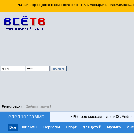
На сайте проводятся технические работы. Комментарии к фильмам/сериал
Регистрация
Забыли пароль?
Телепрограмма
EPG провайдерам
для iOS / Androi
Фильмы
Сериалы
Спорт
Для детей
Музыка
Ин
Все